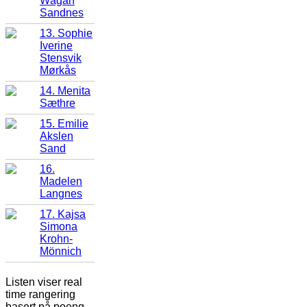
Wågan
Sandnes
13. Sophie
Iverine
Stensvik
Mørkås
14. Menita
Sæthre
15. Emilie
Akslen
Sand
16.
Madelen
Langnes
17. Kajsa
Simona
Krohn-
Mönnich
Listen viser real
time rangering
basert på poeng