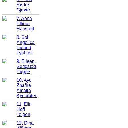
Sørlie
Gjevre
7. Anna
Ellinor
Hansrud
8. Sol
Angelica
Buland
Tyrihjell
9. Eileen
Serigstad
Bugge
10. Ayu
Zhafira
Amalia
Kynbråten
11. Elin
Hoff
Teigen
12. Dina