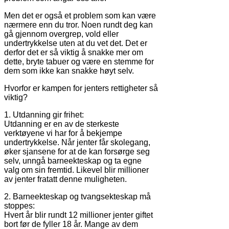
Men det er også et problem som kan være
nærmere enn du tror. Noen rundt deg kan
gå gjennom overgrep, vold eller
undertrykkelse uten at du vet det. Det er
derfor det er så viktig å snakke mer om
dette, bryte tabuer og være en stemme for
dem som ikke kan snakke høyt selv.
Hvorfor er kampen for jenters rettigheter så
viktig?
1. Utdanning gir frihet:
Utdanning er en av de sterkeste
verktøyene vi har for å bekjempe
undertrykkelse. Når jenter får skolegang,
øker sjansene for at de kan forsørge seg
selv, unngå barneekteskap og ta egne
valg om sin fremtid. Likevel blir millioner
av jenter fratatt denne muligheten.
2. Barneekteskap og tvangsekteskap må
stoppes:
Hvert år blir rundt 12 millioner jenter giftet
bort før de fyller 18 år. Mange av dem