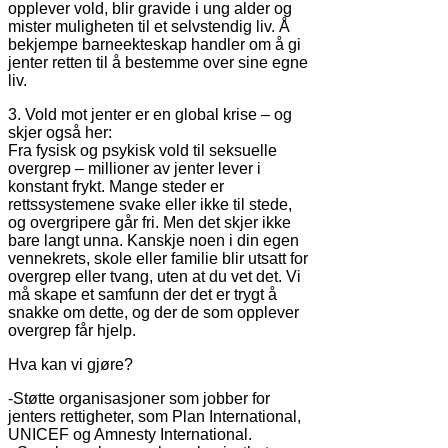
opplever vold, blir gravide i ung alder og
mister muligheten til et selvstendig liv. Å
bekjempe barneekteskap handler om å gi
jenter retten til å bestemme over sine egne
liv.
3. Vold mot jenter er en global krise – og
skjer også her:
Fra fysisk og psykisk vold til seksuelle
overgrep – millioner av jenter lever i
konstant frykt. Mange steder er
rettssystemene svake eller ikke til stede,
og overgripere går fri. Men det skjer ikke
bare langt unna. Kanskje noen i din egen
vennekrets, skole eller familie blir utsatt for
overgrep eller tvang, uten at du vet det. Vi
må skape et samfunn der det er trygt å
snakke om dette, og der de som opplever
overgrep får hjelp.
Hva kan vi gjøre?
-Støtte organisasjoner som jobber for
jenters rettigheter, som Plan International,
UNICEF og Amnesty International.