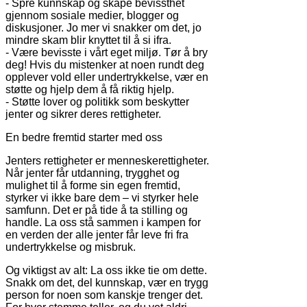
- Spre kunnskap og skape bevissthet
gjennom sosiale medier, blogger og
diskusjoner. Jo mer vi snakker om det, jo
mindre skam blir knyttet til å si ifra.
- Være bevisste i vårt eget miljø. Tør å bry
deg! Hvis du mistenker at noen rundt deg
opplever vold eller undertrykkelse, vær en
støtte og hjelp dem å få riktig hjelp.
- Støtte lover og politikk som beskytter
jenter og sikrer deres rettigheter.
En bedre fremtid starter med oss
Jenters rettigheter er menneskerettigheter.
Når jenter får utdanning, trygghet og
mulighet til å forme sin egen fremtid,
styrker vi ikke bare dem – vi styrker hele
samfunn. Det er på tide å ta stilling og
handle. La oss stå sammen i kampen for
en verden der alle jenter får leve fri fra
undertrykkelse og misbruk.
Og viktigst av alt: La oss ikke tie om dette.
Snakk om det, del kunnskap, vær en trygg
person for noen som kanskje trenger det.