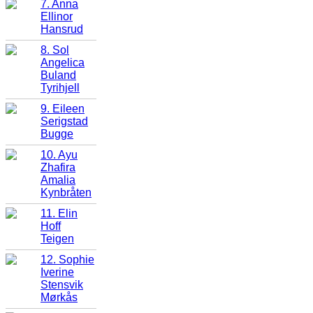
7. Anna
Ellinor
Hansrud
8. Sol
Angelica
Buland
Tyrihjell
9. Eileen
Serigstad
Bugge
10. Ayu
Zhafira
Amalia
Kynbråten
11. Elin
Hoff
Teigen
12. Sophie
Iverine
Stensvik
Mørkås