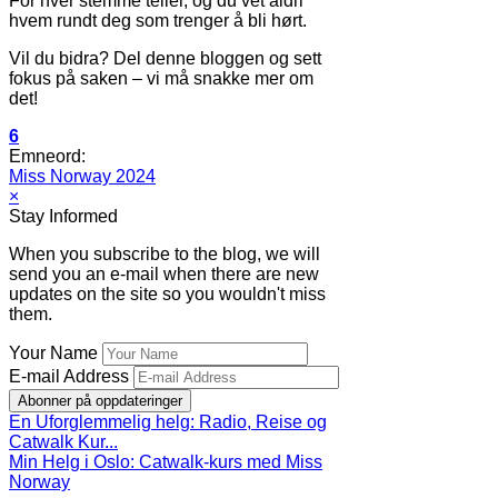
For hver stemme teller, og du vet aldri
hvem rundt deg som trenger å bli hørt.
Vil du bidra? Del denne bloggen og sett
fokus på saken – vi må snakke mer om
det!
6
Emneord:
Miss Norway 2024
×
Stay Informed
When you subscribe to the blog, we will
send you an e-mail when there are new
updates on the site so you wouldn't miss
them.
Your Name
E-mail Address
Abonner på oppdateringer
En Uforglemmelig helg: Radio, Reise og
Catwalk Kur...
Min Helg i Oslo: Catwalk-kurs med Miss
Norway