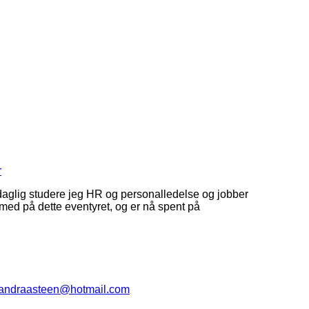
r
l daglig studere jeg HR og personalledelse og jobber
i med på dette eventyret, og er nå spent på
andraasteen@hotmail.com