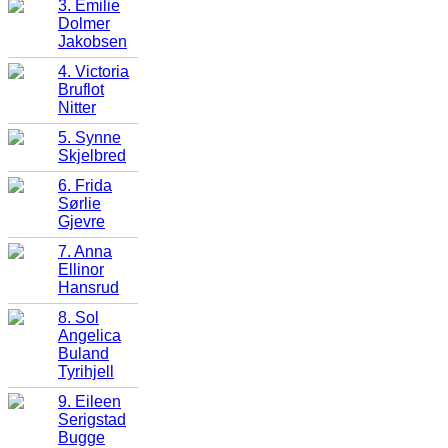
3. Emilie
Dolmer
Jakobsen
4. Victoria
Bruflot
Nitter
5. Synne
Skjelbred
6. Frida
Sørlie
Gjevre
7. Anna
Ellinor
Hansrud
8. Sol
Angelica
Buland
Tyrihjell
9. Eileen
Serigstad
Bugge