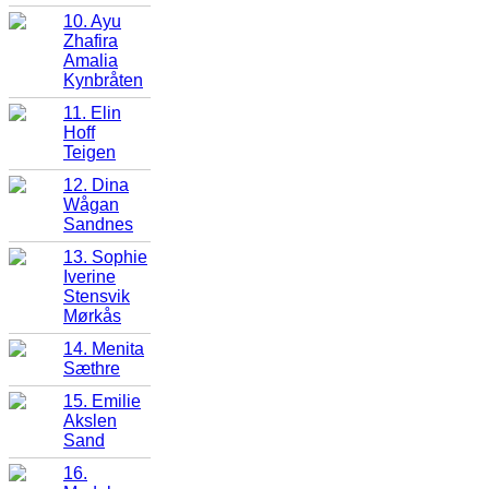
10. Ayu
Zhafira
Amalia
Kynbråten
11. Elin
Hoff
Teigen
12. Dina
Wågan
Sandnes
13. Sophie
Iverine
Stensvik
Mørkås
14. Menita
Sæthre
15. Emilie
Akslen
Sand
16.