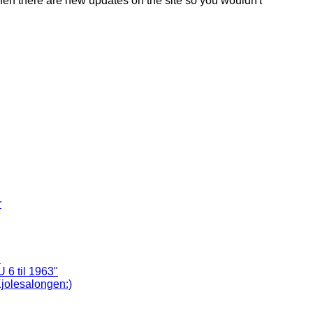
en there are new updates on the site so you wouldn't
r
!
6 til 1963"
jolesalongen:)