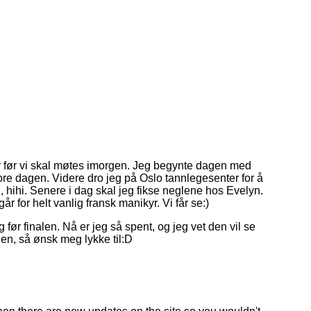
ser før vi skal møtes imorgen. Jeg begynte dagen med
 store dagen. Videre dro jeg på Oslo tannlegesenter for å
, hihi. Senere i dag skal jeg fikse neglene hos Evelyn.
år for helt vanlig fransk manikyr. Vi får se:)
ng før finalen. Nå er jeg så spent, og jeg vet den vil se
nalen, så ønsk meg lykke til:D