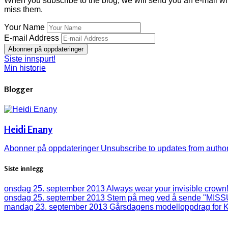
When you subscribe to the blog, we will send you an e-mail wh
miss them.
Your Name
E-mail Address
Abonner på oppdateringer
Siste innspurt!
Min historie
Blogger
Heidi Enany
Abonner på oppdateringer
Unsubscribe to updates from autho
Siste innlegg
onsdag 25. september 2013
Always wear your invisible crown
onsdag 25. september 2013
Stem på meg ved å sende "MISSU 
mandag 23. september 2013
Gårsdagens modelloppdrag for K