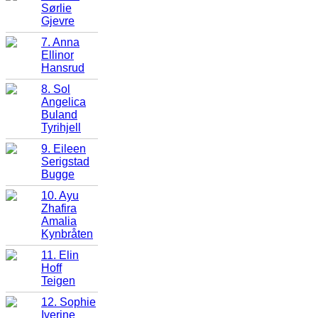
Sørlie
Gjevre
7. Anna
Ellinor
Hansrud
8. Sol
Angelica
Buland
Tyrihjell
9. Eileen
Serigstad
Bugge
10. Ayu
Zhafira
Amalia
Kynbråten
11. Elin
Hoff
Teigen
12. Sophie
Iverine