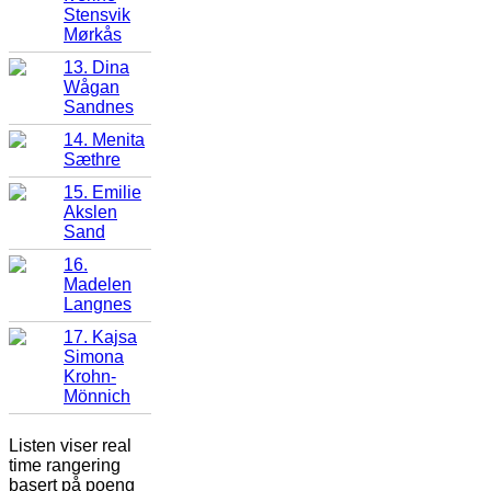
Stensvik
Mørkås
13. Dina
Wågan
Sandnes
14. Menita
Sæthre
15. Emilie
Akslen
Sand
16.
Madelen
Langnes
17. Kajsa
Simona
Krohn-
Mönnich
Listen viser real
time rangering
basert på poeng