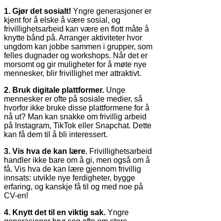
1. Gjør det sosialt!
Yngre generasjoner er
kjent for å elske å være sosial, og
frivillighetsarbeid kan være en flott måte å
knytte bånd på. Arranger aktiviteter hvor
ungdom kan jobbe sammen i grupper, som
felles dugnader og workshops. Når det er
morsomt og gir muligheter for å møte nye
mennesker, blir frivillighet mer attraktivt.
2. Bruk digitale plattformer.
Unge
mennesker er ofte på sosiale medier, så
hvorfor ikke bruke disse plattformene for å
nå ut? Man kan snakke om frivillig arbeid
på Instagram, TikTok eller Snapchat. Dette
kan få dem til å bli interessert.
3. Vis hva de kan lære.
Frivillighetsarbeid
handler ikke bare om å gi, men også om å
få. Vis hva de kan lære gjennom frivillig
innsats: utvikle nye ferdigheter, bygge
erfaring, og kanskje få til og med noe på
CV-en!
4. Knytt det til en viktig sak.
Yngre