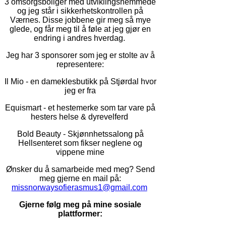
3 omsorgsboliger med utviklingshemmede
og jeg står i sikkerhetskontrollen på
Værnes. Disse jobbene gir meg så mye
glede, og får meg til å føle at jeg gjør en
endring i andres hverdag.
Jeg har 3 sponsorer som jeg er stolte av å
representere:
Il Mio - en dameklesbutikk på Stjørdal hvor
jeg er fra
Equismart - et hestemerke som tar vare på
hesters helse & dyrevelferd
Bold Beauty - Skjønnhetssalong på
Hellsenteret som fikser neglene og
vippene mine
Ønsker du å samarbeide med meg? Send
meg gjerne en mail på:
missnorwaysofierasmus1@gmail.com
Gjerne følg meg på mine sosiale
plattformer: