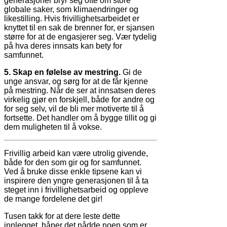
generasjoner bryr seg ofte om store
globale saker, som klimaendringer og
likestilling. Hvis frivillighetsarbeidet er
knyttet til en sak de brenner for, er sjansen
større for at de engasjerer seg. Vær tydelig
på hva deres innsats kan bety for
samfunnet.
5. Skap en følelse av mestring.
Gi de
unge ansvar, og sørg for at de får kjenne
på mestring. Når de ser at innsatsen deres
virkelig gjør en forskjell, både for andre og
for seg selv, vil de bli mer motiverte til å
fortsette. Det handler om å bygge tillit og gi
dem muligheten til å vokse.
Frivillig arbeid kan være utrolig givende,
både for den som gir og for samfunnet.
Ved å bruke disse enkle tipsene kan vi
inspirere den yngre generasjonen til å ta
steget inn i frivillighetsarbeid og oppleve
de mange fordelene det gir!
Tusen takk for at dere leste dette
innlegget, håper det nådde noen som er