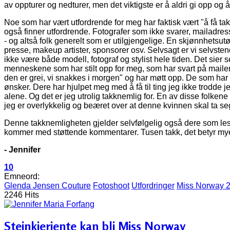
av oppturer og nedturer, men det viktigste er å aldri gi opp og 
Noe som har vært utfordrende for meg har faktisk vært "å få tak
også finner utfordrende. Fotografer som ikke svarer, mailadres
- og altså folk generelt som er utilgjengelige. En skjønnhetsutøv
presse, makeup artister, sponsorer osv. Selvsagt er vi selvsten
ikke være både modell, fotograf og stylist hele tiden. Det sier se
menneskene som har stilt opp for meg, som har svart på maile
den er grei, vi snakkes i morgen" og har møtt opp. De som ha
ønsker. Dere har hjulpet meg med å få til ting jeg ikke trodde je
alene. Og det er jeg utrolig takknemlig for. En av disse folk
jeg er overlykkelig og beæret over at denne kvinnen skal ta seg 
Denne takknemligheten gjelder selvfølgelig også dere som les
kommer med støttende kommentarer. Tusen takk, det betyr my
- Jennifer
10
Emneord:
Glenda Jensen Couture
Fotoshoot
Utfordringer
Miss Norway 
2246 Hits
Steinkjerjente kan bli Miss Norway