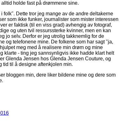
å alltid holde fast på drømmene sine.
 i folk". Dette tror jeg mange av de andre deltakerne
ser som ikke funker, journalister som mister interessen
er er faktisk (til en viss grad) avhengig av fotograf,
dige og uten tvil ressurssterke kvinner, men en kan
g jo selv. Derfor er jeg utrolig takknemlig for de
ne og telefonene mine. De folkene som har sagt "ja,
r hjulpet meg med å realisere min drøm og mine
g klarte - ting jeg sannsynligvis ikke hadde klart helt
ene er Glenda Jensen hos Glenda Jensen Couture, og
tid til å designe aftenkjolen min.
er bloggen min, dere liker bildene mine og dere som
e.
2016