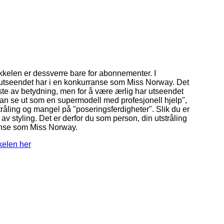
ikkelen er dessverre bare for abonnementer. I
g utseendet har i en konkurranse som Miss Norway. Det
ste av betydning, men for å være ærlig har utseendet
t kan se ut som en supermodell med profesjonell hjelp",
tråling og mangel på "poseringsferdigheter". Slik du er
av styling. Det er derfor du som person, din utstråling
ranse som Miss Norway.
kelen her