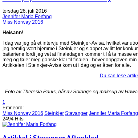
torsdag 28. juli 2016
Jennifer Maria Forfang
Miss Norway 2016
Heisann!
I dag var jeg på et intervju med Steinkjer-Avisa, hvilket var utr
jeg nemlig vært hjemme i Steinkjer og slappet av litt før konku
batteriene fordi jeg vet at finaledagen kommer til å ta masse en
meg og føler meg ganske klar til finalen - hovedoppgaven min 
Artikkelen i Steinkjer-Avisa kom ut i dag og er åpen for alle.
Du kan lese artik
Foto av Theresia Pauls, hår av Solange og makeup av Hawam
1
Emneord:
Miss Norway 2016
Steinkjer
Stavanger
Jennifer Maria Forfang
2494 Hits
Artikkel i Stavanger Aftenblad