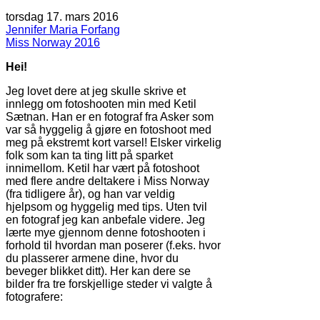
torsdag 17. mars 2016
Jennifer Maria Forfang
Miss Norway 2016
Hei!
Jeg lovet dere at jeg skulle skrive et
innlegg om fotoshooten min med Ketil
Sætnan. Han er en fotograf fra Asker som
var så hyggelig å gjøre en fotoshoot med
meg på ekstremt kort varsel! Elsker virkelig
folk som kan ta ting litt på sparket
innimellom. Ketil har vært på fotoshoot
med flere andre deltakere i Miss Norway
(fra tidligere år), og han var veldig
hjelpsom og hyggelig med tips. Uten tvil
en fotograf jeg kan anbefale videre. Jeg
lærte mye gjennom denne fotoshooten i
forhold til hvordan man poserer (f.eks. hvor
du plasserer armene dine, hvor du
beveger blikket ditt). Her kan dere se
bilder fra tre forskjellige steder vi valgte å
fotografere: