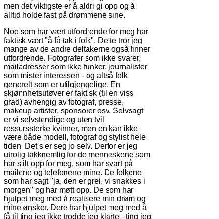
men det viktigste er å aldri gi opp og å
alltid holde fast på drømmene sine.
Noe som har vært utfordrende for meg har
faktisk vært "å få tak i folk". Dette tror jeg
mange av de andre deltakerne også finner
utfordrende. Fotografer som ikke svarer,
mailadresser som ikke funker, journalister
som mister interessen - og altså folk
generelt som er utilgjengelige. En
skjønnhetsutøver er faktisk (til en viss
grad) avhengig av fotograf, presse,
makeup artister, sponsorer osv. Selvsagt
er vi selvstendige og uten tvil
ressurssterke kvinner, men en kan ikke
være både modell, fotograf og stylist hele
tiden. Det sier seg jo selv. Derfor er jeg
utrolig takknemlig for de menneskene som
har stilt opp for meg, som har svart på
mailene og telefonene mine. De folkene
som har sagt "ja, den er grei, vi snakkes i
morgen" og har møtt opp. De som har
hjulpet meg med å realisere min drøm og
mine ønsker. Dere har hjulpet meg med å
få til ting jeg ikke trodde jeg klarte - ting jeg