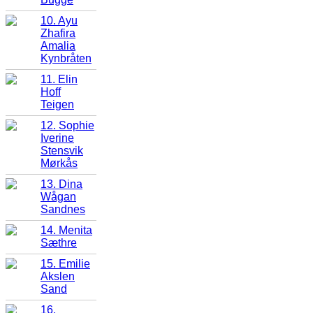
10. Ayu
Zhafira
Amalia
Kynbråten
11. Elin
Hoff
Teigen
12. Sophie
Iverine
Stensvik
Mørkås
13. Dina
Wågan
Sandnes
14. Menita
Sæthre
15. Emilie
Akslen
Sand
16.