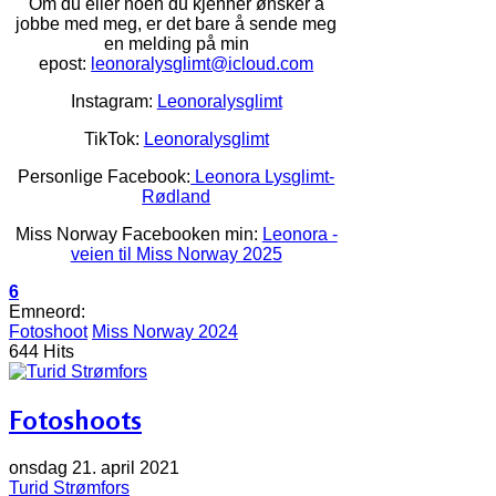
Om du eller noen du kjenner ønsker å
jobbe med meg, er det bare å sende meg
en melding på min
epost:
leonoralysglimt@icloud.com
Instagram:
Leonoralysglimt
TikTok:
Leonoralysglimt
Personlige Facebook:
Leonora Lysglimt-
Rødland
Miss Norway Facebooken min:
Leonora -
veien til Miss Norway 2025
6
Emneord:
Fotoshoot
Miss Norway 2024
644 Hits
Fotoshoots
onsdag 21. april 2021
Turid Strømfors