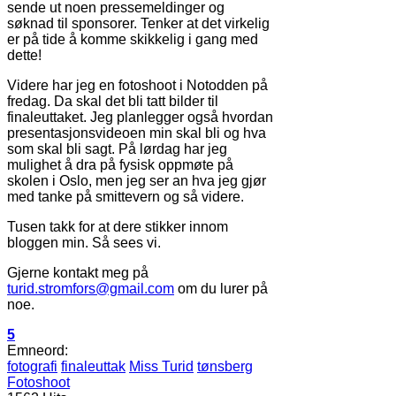
sende ut noen pressemeldinger og
søknad til sponsorer. Tenker at det virkelig
er på tide å komme skikkelig i gang med
dette!
Videre har jeg en fotoshoot i Notodden på
fredag. Da skal det bli tatt bilder til
finaleuttaket. Jeg planlegger også hvordan
presentasjonsvideoen min skal bli og hva
som skal bli sagt. På lørdag har jeg
mulighet å dra på fysisk oppmøte på
skolen i Oslo, men jeg ser an hva jeg gjør
med tanke på smittevern og så videre.
Tusen takk for at dere stikker innom
bloggen min. Så sees vi.
Gjerne kontakt meg på
turid.stromfors@gmail.com
om du lurer på
noe.
5
Emneord:
fotografi
finaleuttak
Miss Turid
tønsberg
Fotoshoot