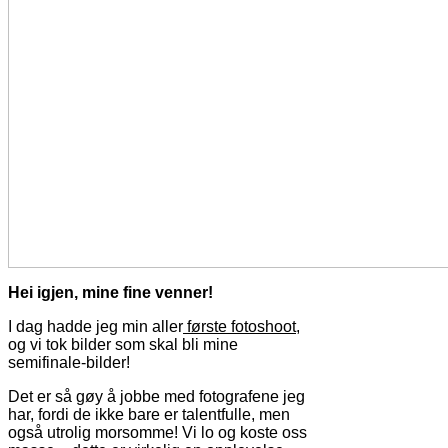
Hei igjen, mine fine venner!
I dag hadde jeg min aller
første fotoshoot
,
og vi tok bilder som skal bli mine
semifinale-bilder!
Det er så gøy å jobbe med fotografene jeg
har, fordi de ikke bare er talentfulle, men
også utrolig morsomme! Vi lo og koste oss