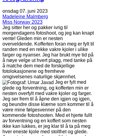
onsdag 07. juni 2023
Madeleine Malmberg
Miss Norway 2023
Jeg sitter her og pakker ivrig til
morgendagens fotoshoot, og jeg kan knapt
vente! Gleden min er nesten
overveldende. Kofferten foran meg er fylt til
randen med en rekke vakre kjoler i ulike
farger og nyanser. Jeg har brukt mye tid på
å nøye velge ut hvert plagg, med tanke på
å matche dem med de forskjellige
fotolokasjonene og fremheve
omgivelsenes naturlige skjønnhet.
Jeg er fylt med
glede og forventning, og kofferten min er
nesten overfylt med vakre kjoler og farger.
Jeg ser frem til å åpne den igjen og igjen,
og beundre disse klærne som kommer til å
være mine følgesvenner på den
kommende fotoshooten. Med et hjerte fullt
av forventning og en koffert som nesten
ikke kan lukkes, er jeg klar til å ta på meg
hver eneste kjole med stolthet og glede.