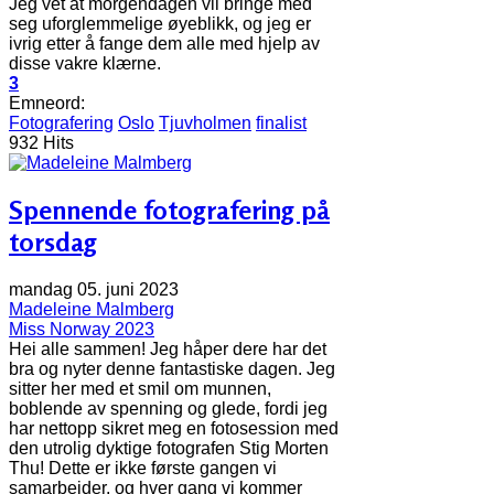
Jeg vet at morgendagen vil bringe med
seg uforglemmelige øyeblikk, og jeg er
ivrig etter å fange dem alle med hjelp av
disse vakre klærne.
3
Emneord:
Fotografering
Oslo
Tjuvholmen
finalist
932 Hits
Spennende fotografering på
torsdag
mandag 05. juni 2023
Madeleine Malmberg
Miss Norway 2023
Hei alle sammen! Jeg håper dere har det
bra og nyter denne fantastiske dagen. Jeg
sitter her med et smil om munnen,
boblende av spenning og glede, fordi jeg
har nettopp sikret meg en fotosession med
den utrolig dyktige fotografen Stig Morten
Thu! Dette er ikke første gangen vi
samarbeider, og hver gang vi kommer