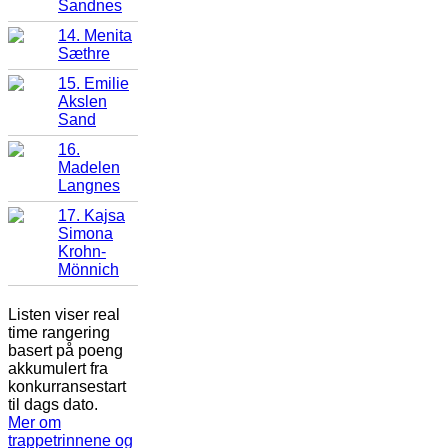
Sandnes
14. Menita
Sæthre
15. Emilie
Akslen
Sand
16.
Madelen
Langnes
17. Kajsa
Simona
Krohn-
Mönnich
Listen viser real
time rangering
basert på poeng
akkumulert fra
konkurransestart
til dags dato.
Mer om
trappetrinnene og