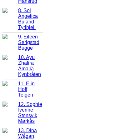
Hansrud
8. Sol
Angelica
Buland
Tyrihjell
9. Eileen
Serigstad
Bugge
10. Ayu
Zhafira
Amalia
Kynbråten
11. Elin
Hoff
Teigen
12. Sophie
Iverine
Stensvik
Mørkås
13. Dina
Wågan