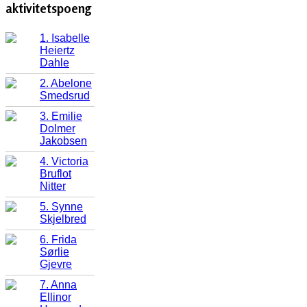
aktivitetspoeng
1. Isabelle
Heiertz
Dahle
2. Abelone
Smedsrud
3. Emilie
Dolmer
Jakobsen
4. Victoria
Bruflot
Nitter
5. Synne
Skjelbred
6. Frida
Sørlie
Gjevre
7. Anna
Ellinor