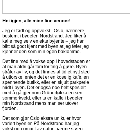
Hei igjen, alle mine fine venner!
Jeg er født og oppvokst i Oslo, nærmere
bestemt i bydelen Nordstrand. Jeg liker å
kalle meg selv en ekte byjente – jeg har
blitt så godt kjent med byen at jeg føler jeg
kjenner den som min egen baklomme.
Det fine med å vokse opp i hovedstaden er
at man aldri går tom for ting å gjøre. Byen
stråler av liv, og det finnes alltid et nytt sted
å utforske, enten det er en koselig kafé, en
spennende butikk, eller en skjult parkperle
midt i byen. Det er også noe helt spesielt
med å gå gjennom Grünerløkka en sen
sommerkveld, eller ta en kaffe i bydelen
min Nordstrand mens man ser utover
fjorden.
Det som gjør Oslo ekstra unikt, er hvor
variert byen er. På Nordstrand har jeg
vokst opp omgitt av natur, nærme sjøen,