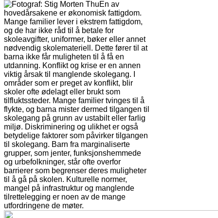
En av
hovedårsakene er økonomisk fattigdom.
Mange familier lever i ekstrem fattigdom,
og de har ikke råd til å betale for
skoleavgifter, uniformer, bøker eller annet
nødvendig skolemateriell. Dette fører til at
barna ikke får muligheten til å få en
utdanning. Konflikt og krise er en annen
viktig årsak til manglende skolegang. I
områder som er preget av konflikt, blir
skoler ofte ødelagt eller brukt som
tilfluktssteder. Mange familier tvinges til å
flykte, og barna mister dermed tilgangen til
skolegang på grunn av ustabilt eller farlig
miljø. Diskriminering og ulikhet er også
betydelige faktorer som påvirker tilgangen
til skolegang. Barn fra marginaliserte
grupper, som jenter, funksjonshemmede
og urbefolkninger, står ofte overfor
barrierer som begrenser deres muligheter
til å gå på skolen. Kulturelle normer,
mangel på infrastruktur og manglende
tilrettelegging er noen av de mange
utfordringene de møter.