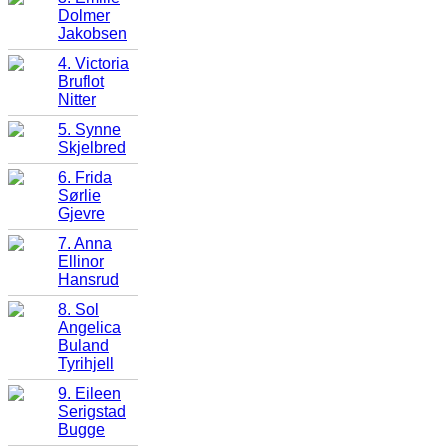
Dolmer
Jakobsen
4. Victoria
Bruflot
Nitter
5. Synne
Skjelbred
6. Frida
Sørlie
Gjevre
7. Anna
Ellinor
Hansrud
8. Sol
Angelica
Buland
Tyrihjell
9. Eileen
Serigstad
Bugge