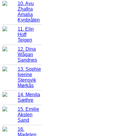
10. Ayu
Zhafira
Amalia
Kynbråten
11. Elin
Hoff
Teigen
12. Dina
Wågan
Sandnes
13. Sophie
Iverine
Stensvik
Mørkås
14. Menita
Sæthre
15. Emilie
Akslen
Sand
16.
Madelen