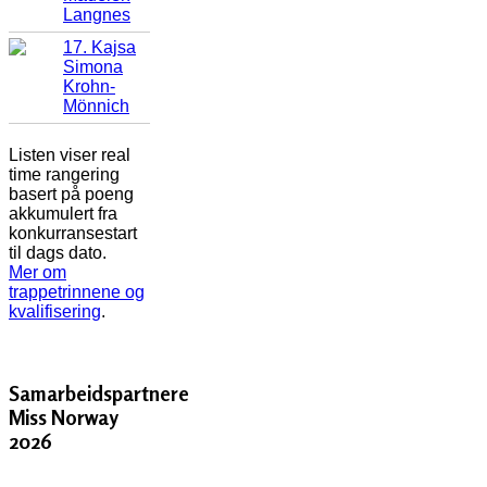
Langnes
17. Kajsa
Simona
Krohn-
Mönnich
Listen viser real
time rangering
basert på poeng
akkumulert fra
konkurransestart
til dags dato.
Mer om
trappetrinnene og
kvalifisering
.
Samarbeidspartnere
Miss Norway
2026