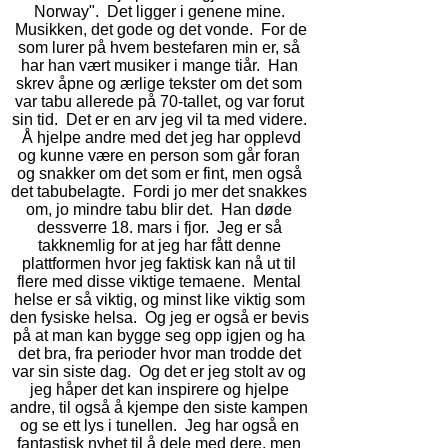
Norway". Det ligger i genene mine.
Musikken, det gode og det vonde. For de
som lurer på hvem bestefaren min er, så
har han vært musiker i mange tiår. Han
skrev åpne og ærlige tekster om det som
var tabu allerede på 70-tallet, og var forut
sin tid. Det er en arv jeg vil ta med videre.
Å hjelpe andre med det jeg har opplevd
og kunne være en person som går foran
og snakker om det som er fint, men også
det tabubelagte. Fordi jo mer det snakkes
om, jo mindre tabu blir det. Han døde
dessverre 18. mars i fjor. Jeg er så
takknemlig for at jeg har fått denne
plattformen hvor jeg faktisk kan nå ut til
flere med disse viktige temaene. Mental
helse er så viktig, og minst like viktig som
den fysiske helsa. Og jeg er også er bevis
på at man kan bygge seg opp igjen og ha
det bra, fra perioder hvor man trodde det
var sin siste dag. Og det er jeg stolt av og
jeg håper det kan inspirere og hjelpe
andre, til også å kjempe den siste kampen
og se ett lys i tunellen. Jeg har også en
fantastisk nyhet til å dele med dere, men