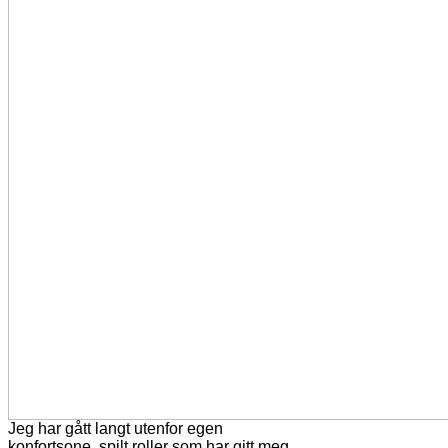
Jeg har gått langt utenfor egen
konfortsone, spilt roller som har gitt meg