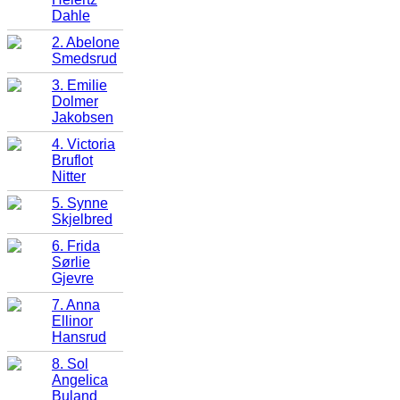
Dahle
2. Abelone
Smedsrud
3. Emilie
Dolmer
Jakobsen
4. Victoria
Bruflot
Nitter
5. Synne
Skjelbred
6. Frida
Sørlie
Gjevre
7. Anna
Ellinor
Hansrud
8. Sol
Angelica
Buland