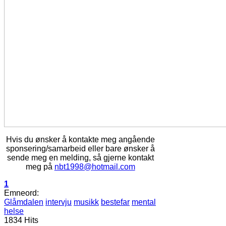
Hvis du ønsker å kontakte meg angående
sponsering/samarbeid eller bare ønsker å
sende meg en melding, så gjerne kontakt
meg på
nbt1998@hotmail.com
1
Emneord:
Glåmdalen
intervju
musikk
bestefar
mental
helse
1834 Hits