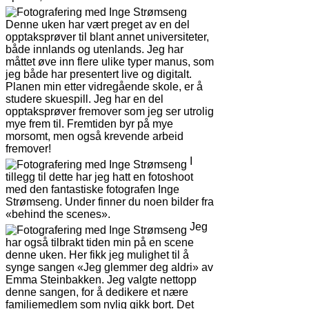
Denne uken har vært preget av en del
opptaksprøver til blant annet universiteter,
både innlands og utenlands. Jeg har
måttet øve inn flere ulike typer manus, som
jeg både har presentert live og digitalt.
Planen min etter vidregående skole, er å
studere skuespill. Jeg har en del
opptaksprøver fremover som jeg ser utrolig
mye frem til. Fremtiden byr på mye
morsomt, men også krevende arbeid
fremover!
I
tillegg til dette har jeg hatt en fotoshoot
med den fantastiske fotografen Inge
Strømseng. Under finner du noen bilder fra
«behind the scenes».
Jeg
har også tilbrakt tiden min på en scene
denne uken. Her fikk jeg mulighet til å
synge sangen «Jeg glemmer deg aldri» av
Emma Steinbakken. Jeg valgte nettopp
denne sangen, for å dedikere et nære
familiemedlem som nylig gikk bort. Det