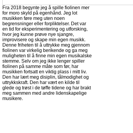
Fra 2018 begynte jeg å spille fiolinen mer
for moro skyld på egenhånd. Jeg lot
musikken føre meg uten noen
begrensninger eller forpliktelser. Det var
en tid for eksperimentering og utforsking,
hvor jeg kunne prøve nye sjangre,
improvisere og skape min egen musikk.
Denne friheten til å uttrykke meg gjennom
fiolinen var virkelig berikende og ga meg
muligheten til å finne min egen musikalske
stemme. Selv om jeg ikke lenger spiller
fiolinen på samme måte som før, har
musikken fortsatt en viktig plass i mitt liv.
Den har lært meg disiplin, tålmodighet og
uttrykkskraft. Den har vært en kilde til
glede og trøst i de tøffe tidene og har brakt
meg sammen med andre lidenskapelige
musikere.