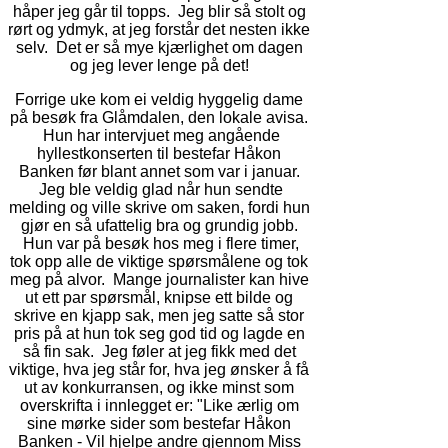
håper jeg går til topps. Jeg blir så stolt og
rørt og ydmyk, at jeg forstår det nesten ikke
selv. Det er så mye kjærlighet om dagen
og jeg lever lenge på det!
Forrige uke kom ei veldig hyggelig dame
på besøk fra Glåmdalen, den lokale avisa.
Hun har intervjuet meg angående
hyllestkonserten til bestefar Håkon
Banken før blant annet som var i januar.
Jeg ble veldig glad når hun sendte
melding og ville skrive om saken, fordi hun
gjør en så ufattelig bra og grundig jobb.
Hun var på besøk hos meg i flere timer,
tok opp alle de viktige spørsmålene og tok
meg på alvor. Mange journalister kan hive
ut ett par spørsmål, knipse ett bilde og
skrive en kjapp sak, men jeg satte så stor
pris på at hun tok seg god tid og lagde en
så fin sak. Jeg føler at jeg fikk med det
viktige, hva jeg står for, hva jeg ønsker å få
ut av konkurransen, og ikke minst som
overskrifta i innlegget er: "Like ærlig om
sine mørke sider som bestefar Håkon
Banken - Vil hjelpe andre gjennom Miss