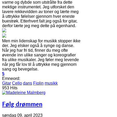
varme og dybde som utstrålte fra dette
mektige instrumentet. Jeg utforsket den
lavere rekkevidden av toner og lærte meg
å uttrykke følelser gjennom hver eneste
buestrøk. Etterhvert falt jeg også for gitar,
derfor lærte jeg meg dette på egenhand.
Men min lidenskap for musikk stopper ikke
der. Jeg elsker også å synge og danse.
Når jeg har fri tid, finner du meg ofte
øvende inn ulike sanger og koreografier
fra ulike musikaler. Jeg føler meg levende
når jeg får lov til å uttrykke meg gjennom
sang og bevegelse.
5
Emneord:
Gitar
Cello
dans
Fiolin
musikk
953 Hits
Følg drømmen
søndag 09. april 2023