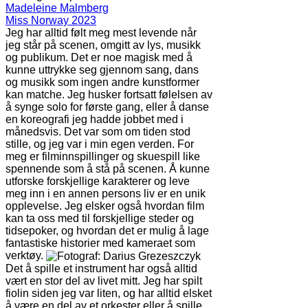
Madeleine Malmberg
Miss Norway 2023
Jeg har alltid følt meg mest levende når
jeg står på scenen, omgitt av lys, musikk
og publikum. Det er noe magisk med å
kunne uttrykke seg gjennom sang, dans
og musikk som ingen andre kunstformer
kan matche. Jeg husker fortsatt følelsen av
å synge solo for første gang, eller å danse
en koreografi jeg hadde jobbet med i
månedsvis. Det var som om tiden stod
stille, og jeg var i min egen verden. For
meg er filminnspillinger og skuespill like
spennende som å stå på scenen. Å kunne
utforske forskjellige karakterer og leve
meg inn i en annen persons liv er en unik
opplevelse. Jeg elsker også hvordan film
kan ta oss med til forskjellige steder og
tidsepoker, og hvordan det er mulig å lage
fantastiske historier med kameraet som
verktøy.
Det å spille et instrument har også alltid
vært en stor del av livet mitt. Jeg har spilt
fiolin siden jeg var liten, og har alltid elsket
å være en del av et orkester eller å spille