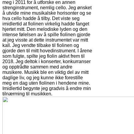
meg i 2011 for å utforske en annen
strenginstrument, nemlig cello. Jeg ønsket
å utvide mine musikalske horisonter og se
hva cello hadde å tilby. Det viste seg
imidlertid at fiolinen virkelig hadde fanget
hjertet mitt. Den melodiske lyden og den
intense følelsen av å spille fiolinen gjorde
at jeg visste at dette instrumentet var mitt
kall. Jeg vendte tilbake til fiolinen og
gjorde den til mitt hovedinstrument. I årene
som fulgte, spilte jeg fiolin aktivt frem til
2018. Jeg deltok i konserter, konkurranser
og opptrådte sammen med andre
musikere. Musikk ble en viktig del av mitt
daglige liv, og jeg kunne ikke forestille
meg en dag uten fiolinen i hendene mine.
Imidlertid begynte jeg gradvis å endre min
tilnærming til musikken.