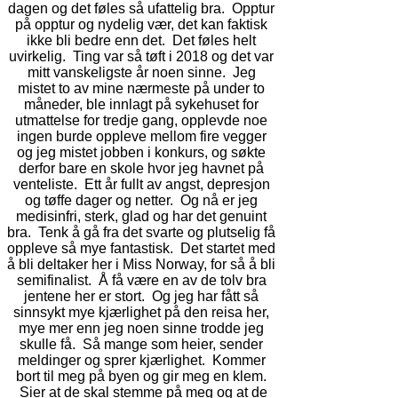
dagen og det føles så ufattelig bra. Opptur
på opptur og nydelig vær, det kan faktisk
ikke bli bedre enn det. Det føles helt
uvirkelig. Ting var så tøft i 2018 og det var
mitt vanskeligste år noen sinne. Jeg
mistet to av mine nærmeste på under to
måneder, ble innlagt på sykehuset for
utmattelse for tredje gang, opplevde noe
ingen burde oppleve mellom fire vegger
og jeg mistet jobben i konkurs, og søkte
derfor bare en skole hvor jeg havnet på
venteliste. Ett år fullt av angst, depresjon
og tøffe dager og netter. Og nå er jeg
medisinfri, sterk, glad og har det genuint
bra. Tenk å gå fra det svarte og plutselig få
oppleve så mye fantastisk. Det startet med
å bli deltaker her i Miss Norway, for så å bli
semifinalist. Å få være en av de tolv bra
jentene her er stort. Og jeg har fått så
sinnsykt mye kjærlighet på den reisa her,
mye mer enn jeg noen sinne trodde jeg
skulle få. Så mange som heier, sender
meldinger og sprer kjærlighet. Kommer
bort til meg på byen og gir meg en klem.
Sier at de skal stemme på meg og at de