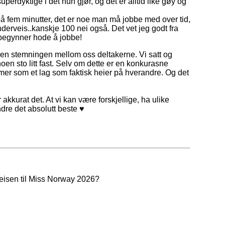
erdyktige i det hun gjør, og det er alltid like gøy og
på fem minutter, det er noe man må jobbe med over tid,
erveis..kanskje 100 nei også. Det vet jeg godt fra
a begynner hode å jobbe!
men stemningen mellom oss deltakerne. Vi satt og
noen sto litt fast. Selv om dette er en konkurasne
r mer som et lag som faktisk heier på hverandre. Og det
 akkurat det. At vi kan være forskjellige, ha ulike
dre det absolutt beste ♥
reisen til Miss Norway 2026?