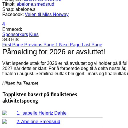
Tiktok:
abelone.smedsrud
Snap: abelone.s
Facebook:
Veien til Miss Norway
4
Emneord:
Sponsorkurs
Kurs
343 Hits
First Page
Previous Page
1
Next Page
Last Page
Påmelding for 2026 er avsluttet!
Vårt løpende uttak for 2026 er nå avsluttet og vi holder på å f
2027 når dette er klart. For å forberede deg til å delta neste år
finalen i august. Semifinaleuttak blir gjort i mars og finaleuttak 
Hilsen fra Teamet
Topplisten basert på finalistenes
aktivitetspoeng
1. Isabelle Heiertz Dahle
2. Abelone Smedsrud