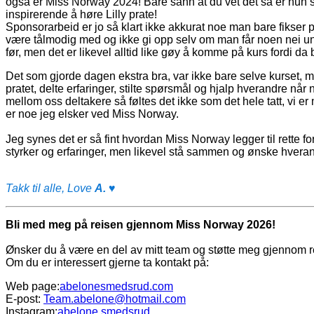
også er Miss Norway 2024! Bare sånn at du vet det så er hun sup
inspirerende å høre Lilly prate!
Sponsorarbeid er jo så klart ikke akkurat noe man bare fikser 
være tålmodig med og ikke gi opp selv om man får noen nei und
før, men det er likevel alltid like gøy å komme på kurs fordi d
Det som gjorde dagen ekstra bra, var ikke bare selve kurset, 
pratet, delte erfaringer, stilte spørsmål og hjalp hverandre når 
mellom oss deltakere så føltes det ikke som det hele tatt, vi e
er noe jeg elsker ved Miss Norway.
Jeg synes det er så fint hvordan Miss Norway legger til rette for
styrker og erfaringer, men likevel stå sammen og ønske hveran
Takk til alle, Love
A.
♥
Bli med meg på reisen gjennom Miss Norway 2026!
Ønsker du å være en del av mitt team og støtte meg gjennom 
Om du er interessert gjerne ta kontakt på:
Web page:
abelonesmedsrud.com
E-post:
Team.abelone@hotmail.com
Instagram:
abelone.smedsrud