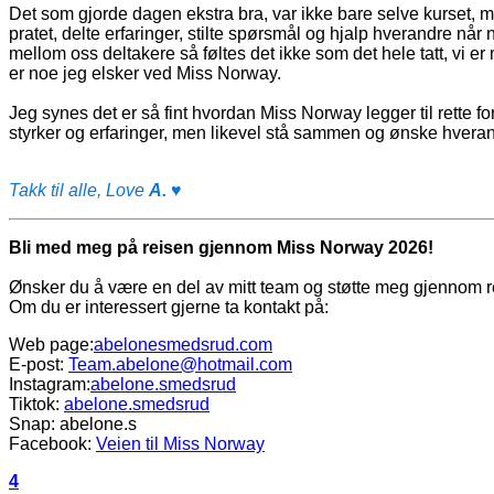
Det som gjorde dagen ekstra bra, var ikke bare selve kurset, 
pratet, delte erfaringer, stilte spørsmål og hjalp hverandre når 
mellom oss deltakere så føltes det ikke som det hele tatt, vi e
er noe jeg elsker ved Miss Norway.
Jeg synes det er så fint hvordan Miss Norway legger til rette for
styrker og erfaringer, men likevel stå sammen og ønske hveran
Takk til alle, Love
A.
♥
Bli med meg på reisen gjennom Miss Norway 2026!
Ønsker du å være en del av mitt team og støtte meg gjennom 
Om du er interessert gjerne ta kontakt på:
Web page:
abelonesmedsrud.com
E-post:
Team.abelone@hotmail.com
Instagram:
abelone.smedsrud
Tiktok:
abelone.smedsrud
Snap: abelone.s
Facebook:
Veien til Miss Norway
4