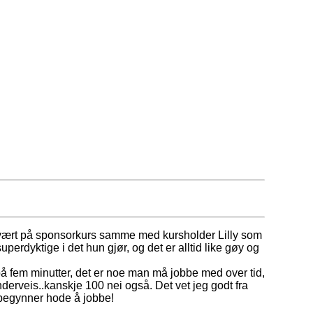
 vært på sponsorkurs samme med kursholder Lilly som
erdyktige i det hun gjør, og det er alltid like gøy og
på fem minutter, det er noe man må jobbe med over tid,
erveis..kanskje 100 nei også. Det vet jeg godt fra
a begynner hode å jobbe!