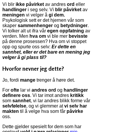
Vi blir
ikke påvirket
av andres
ord
eller
handlinger
i seg selv. Vi
blir
påvirket
av
meningen
vi velger å
gi dem.
Psykologisk sett er det hjernen vår som
skaper
sammenhenger
og
betydninger
.
Vi tolker alt ut ifra vår
egen oppfatning
av
verden. Men
hva om
vi ble mer
bevisste
på denne prosessen? Hva om vi stoppet
opp og spurte oss selv:
Er dette en
sannhet, eller er det bare en mening jeg
velger å gi plass til?
Hvorfor nevner jeg dette?
Jo, fordi
mange
trenger å høre det.
For
ofte
lar vi
andres ord
og
handlinger
definere oss
. Vi tar imot andres
kritikk
som
sannhet
, vi lar andres blikk forme vår
selvfølelse
, og vi glemmer at
vi selv har
makten
til å velge hva som får
påvirke
oss.
Dette gjelder spesielt for dem som har
opplevd
vold i nære relasjoner
min