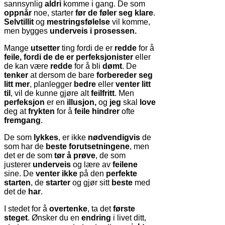
sannsynlig
aldri
komme i gang. De som
oppnår
noe, starter
før de føler seg klare
.
Selvtillit
og
mestringsfølelse
vil komme,
men bygges
underveis i prosessen.
Mange
utsetter
ting fordi de er
redde
for å
feile, fordi de de er perfeksjonister
eller
de kan være
redde
for å bli
dømt
. De
tenker
at dersom de bare
forbereder seg
litt mer
, planlegger
bedre
eller
venter litt
til
, vil de kunne gjøre alt
feilfritt
. Men
perfeksjon
er en
illusjon,
og
jeg
skal
love
deg at
frykten
for å
feile
hindrer
ofte
fremgang
.
De som
lykkes
, er ikke
nødvendigvis
de
som har de
beste forutsetningene
, men
det er de som
tør å prøve
, de som
justerer
underveis
og lære av
feilene
sine. De
venter ikke
på den
perfekte
starten
, de
starter
og gjør sitt
beste
med
det de
har
.
I stedet for å
overtenke
, ta det
første
steget
. Ønsker du en
endring
i livet ditt,