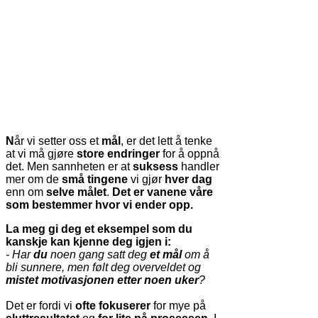
N
år vi setter oss et
mål
, er det lett å tenke
at vi må gjøre
store endringer
for å oppnå
det. Men sannheten er at
suksess
handler
mer om de
små tingene
vi gjør
hver dag
enn om
selve målet
.
Det er vanene våre
som bestemmer hvor vi ender opp.
La meg gi deg et eksempel som du
kanskje kan kjenne deg igjen i:
- Har
du
noen gang satt deg
et mål
om å
bli sunnere, men følt deg overveldet og
mistet motivasjonen etter noen uker
?
Det er fordi vi
ofte fokuserer
for mye på