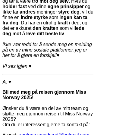
og tør å være
tro mot deg selv
. Hvis du
holder fast
ved dine
egne prinsipper
og
ikke
lar
andres
meninger
styre deg
, vil du
finne en
indre styrke
som
ingen kan ta
fra deg
. Du har en utrolig
kraft
i deg, og
det er akkurat
den kraften
som vil
lede
deg mot å leve ditt beste liv.
Ikke vær redd for å sende meg en melding
på en av mine sosiale plattformer, jeg er
her for å gjøre en forskjell♥
Vi ses igjen ♥
A.
♥
Bli med meg på reisen gjennom Miss
Norway 2025!
Ønsker du å være en del av mitt team og
støtte meg gjennom reisen til Miss Norway
2025?
Om du er interessert gjerne ta kontakt på:
E-post:
abelone.smedsrud@hotmail.com