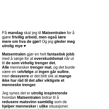
På
mandag
skal jeg til
Matsentralen
for å
gjøre
frivillig arbeid, men også lære
mere om hva de gjør!
Og jeg
gleder meg
utrolig mye
♥
Matsentralen
gjør en helt
fantastisk jobb
med å sørge for at
overskuddsmat
når ut
til
de som virkelig trenger det.
Alle
mennesker
trenger mat
, og det burde
være en s
elvfølge
at
ingen går sultne
,
men
dessverre
er det blitt slik at
mange
ikke har råd til det aller viktigste et
menneske trenger
.
Jeg synes det er
utrolig inspirerende
hvordan
Matsentralen
bidrar til å
redusere matsvinn
samtidig
som de
hjelper mennesker
i
ulike
situasjoner.