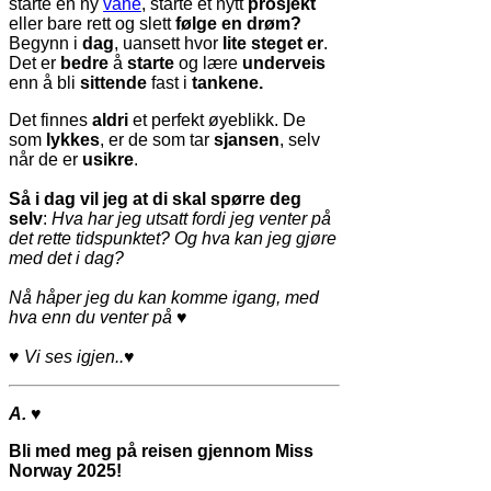
starte en ny
vane
, starte et nytt
prosjekt
eller bare rett og slett
følge en drøm?
Begynn i
dag
, uansett hvor
lite steget er
.
Det er
bedre
å
starte
og lære
underveis
enn å bli
sittende
fast i
tankene.
Det finnes
aldri
et perfekt øyeblikk. De
som
lykkes
, er de som tar
sjansen
, selv
når de er
usikre
.
Så i dag vil jeg at di skal spørre deg
selv
:
Hva har jeg utsatt fordi jeg venter på
det rette tidspunktet? Og hva kan jeg gjøre
med det i dag?
Nå håper jeg du kan komme igang, med
hva enn du venter på ♥
♥ Vi ses igjen..♥
A.
♥
Bli med meg på reisen gjennom Miss
Norway 2025!