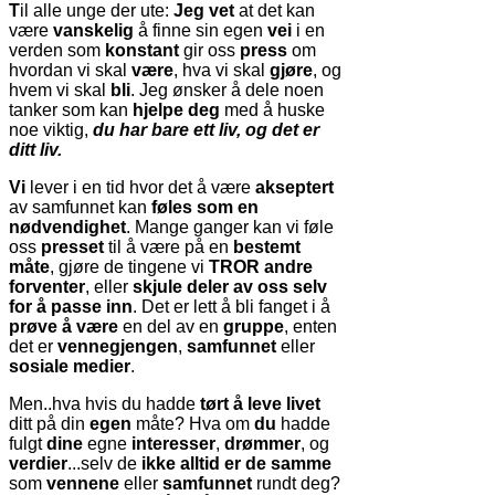
T
il alle unge der ute:
Jeg vet
at det kan
være
vanskelig
å finne sin egen
vei
i en
verden som
konstant
gir oss
press
om
hvordan vi skal
være
, hva vi skal
gjøre
, og
hvem vi skal
bli
. Jeg ønsker å dele noen
tanker som kan
hjelpe deg
med å huske
noe viktig,
du har bare ett liv, og det er
ditt liv.
Vi
lever i en tid hvor det å være
akseptert
av samfunnet kan
føles som en
nødvendighet
. Mange ganger kan vi føle
oss
presset
til å være på en
bestemt
måte
, gjøre de tingene vi
TROR
andre
forventer
, eller
skjule deler av oss selv
for å passe inn
. Det er lett å bli fanget i å
prøve å være
en del av en
gruppe
, enten
det er
vennegjengen
,
samfunnet
eller
sosiale medier
.
Men..hva hvis du hadde
tørt å leve livet
ditt på din
egen
måte? Hva om
du
hadde
fulgt
dine
egne
interesser
,
drømmer
, og
verdier
...selv de
ikke alltid er de samme
som
vennene
eller
samfunnet
rundt deg?