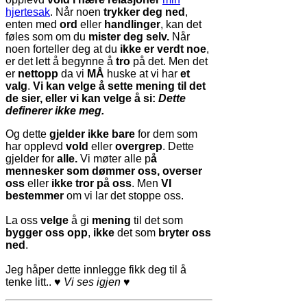
hjertesak
. Når noen
trykker deg ned
,
enten med
ord
eller
handlinger
, kan det
føles som om du
mister deg selv.
Når
noen forteller deg at du
ikke er verdt noe
,
er det lett å begynne å
tro
på det. Men det
er
nettopp
da vi
MÅ
huske at vi har
et
valg
.
Vi kan velge å sette mening til det
de sier, eller vi kan velge å si:
Dette
definerer ikke meg.
Og dette
gjelder ikke bare
for dem som
har opplevd
vold
eller
overgrep
. Dette
gjelder for
alle.
Vi møter alle p
å
mennesker som dømmer oss,
overser
oss
eller
ikke tror på oss
. Men
VI
bestemmer
om vi lar det stoppe oss.
La oss
velge
å gi
mening
til det som
bygger oss opp
,
ikke
det som
bryter oss
ned
.
Jeg håper dette innlegge fikk deg til å
tenke litt..
♥ Vi ses igjen
♥