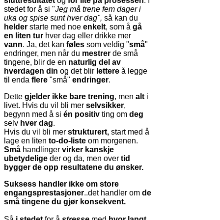
sluttresultatet
og
for lite på prosessen
. I
stedet for å si "
Jeg må trene fem dager i
uka og spise sunt hver dag",
så kan du
helder
starte med noe
enkelt
, som å
gå
en liten tur
hver dag eller drikke mer
vann
. Ja, det kan
føles
som veldig "
små
"
endringer, men når du
mestrer
de små
tingene, blir de en
naturlig del av
hverdagen din
og det blir
lettere
å legge
til enda
flere
"små"
endringer
.
Dette
gjelder ikke bare trening
, men
alt
i
livet. Hvis du vil bli mer
selvsikker
,
begynn med å si
én positiv
ting om
deg
selv
hver dag
.
Hvis du vil bli mer
strukturert,
start med å
lage en liten
to-do-liste
om morgenen.
Små
handlinger
virker kanskje
ubetydelige
der og da, men over
tid
bygger de opp resultatene du ønsker.
Suksess handler ikke om store
engangsprestasjoner
..det handler om
de
små tingene du gjør konsekvent.
Så
i stedet
for å
stresse
med
hvor langt