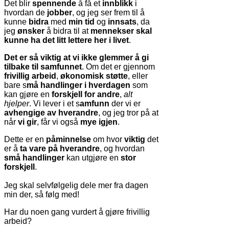
Det blir
spennende
å få et
innblikk
i
hvordan de
jobber
, og jeg ser frem til å
kunne
bidra
med
min tid
og
innsats
, da
jeg
ønsker
å bidra til at
mennekser skal
kunne ha det litt lettere her i livet
.
Det er så viktig at vi ikke glemmer å gi
tilbake til samfunnet
. Om det er gjennom
frivillig arbeid
,
økonomisk støtte
, eller
bare s
må handlinger i hverdagen
som
kan gjøre en
forskjell for andre
,
alt
hjelper
. Vi lever i et s
amfunn
der vi er
avhengige av hverandre
, og jeg tror på at
når
vi gir
, får vi også
mye igjen
.
Dette er en
påminnelse
om hvor
viktig
det
er å
ta vare på hverandre
, og hvordan
små handlinger
kan utgjøre en
stor
forskjell
.
Jeg skal selvfølgelig dele mer fra dagen
min der, så følg med!
Har du noen gang vurdert å gjøre frivillig
arbeid?