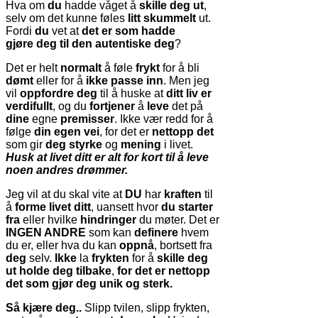
Hva om
du
hadde våget å
skille deg ut
,
selv om det kunne føles
litt skummelt
ut.
Fordi
du
vet at
det er som hadde
gjøre deg til den autentiske deg
?
Det er helt
normalt
å føle
frykt
for å bli
dømt
eller for å
ikke passe inn
. Men jeg
vil
oppfordre deg
til å huske at
ditt liv er
verdifullt
, og du
fortjener
å
leve
det på
dine
egne
premisser
. Ikke vær redd for å
følge
din egen vei
, for det er
nettopp det
som gir
deg styrke
og
mening
i livet.
Husk at livet ditt er alt for kort til å leve
noen andres drømmer.
Jeg vil at du skal vite at
DU
har
kraften
til
å
forme livet ditt
, uansett hvor
du starter
fra
eller hvilke
hindringer
du møter. Det er
INGEN ANDRE
som kan
definere
hvem
du er, eller hva du kan
oppnå
, bortsett fra
deg
selv.
Ikke
la
frykten
for å
skille deg
ut
holde deg tilbake
,
for det er nettopp
det som gjør deg unik og sterk.
Så kjære deg..
Slipp tvilen, slipp frykten,