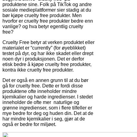
produktene sine. Folk på TikTok og andre
sosiale medieplattformer sier stadig at du
bør kjøpe cruelty free produkter. Men
hvorfor er cruelty free produkter bedre enn
vanlige? og hva betyr egentlig cruelty
free?
Cruelty Free betyr at verken produktet eller
materialet er “currently” (for øyeblikket)
testet på dyr, og har ikke skadet eller drept
noen dyr i produksjonen. Det er derfor
etisk bedre å kjøpe cruelty free produkter,
kontra ikke cruelty free produkter.
Det er også en annen grunn til at du bør
gå for cruelty free. Dette er fordi disse
produktene ofte inneholder mindre
kjemikalier og harde ingredienser. I stedet
inneholder de ofte mer naturlige og
grønne ingredienser, som i flere tilfeller er
mye bedre for deg og huden din. Det at de
har mindre kjemikalier i seg, gjør at de
også er bedre for miljøet.