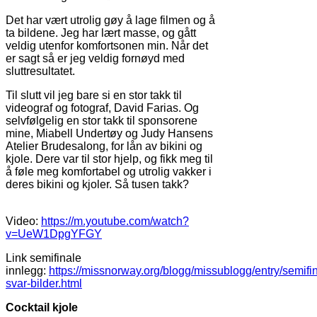
Det har vært utrolig gøy å lage filmen og å
ta bildene. Jeg har lært masse, og gått
veldig utenfor komfortsonen min. Når det
er sagt så er jeg veldig fornøyd med
sluttresultatet.
Til slutt vil jeg bare si en stor takk til
videograf og fotograf, David Farias. Og
selvfølgelig en stor takk til sponsorene
mine, Miabell Undertøy og Judy Hansens
Atelier Brudesalong, for lån av bikini og
kjole. Dere var til stor hjelp, og fikk meg til
å føle meg komfortabel og utrolig vakker i
deres bikini og kjoler. Så tusen takk?
Video:
https://m.youtube.com/watch?
v=UeW1DpgYFGY
Link semifinale
innlegg:
https://missnorway.org/blogg/missublogg/entry/semifi
svar-bilder.html
Cocktail kjole