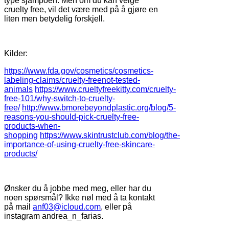
type sjampoen. Men om du kan velge
cruelty free, vil det være med på å gjøre en
liten men betydelig forskjell.
Kilder:
https://www.fda.gov/cosmetics/cosmetics-
labeling-claims/cruelty-freenot-tested-
animals
https://www.crueltyfreekitty.com/cruelty-
free-101/why-switch-to-cruelty-
free/
http://www.bmorebeyondplastic.org/blog/5-
reasons-you-should-pick-cruelty-free-
products-when-
shopping
https://www.skintrustclub.com/blog/the-
importance-of-using-cruelty-free-skincare-
products/
Ønsker du å jobbe med meg, eller har du
noen spørsmål? Ikke nøl med å ta kontakt
på mail
anf03@icloud.com
, eller på
instagram andrea_n_farias.