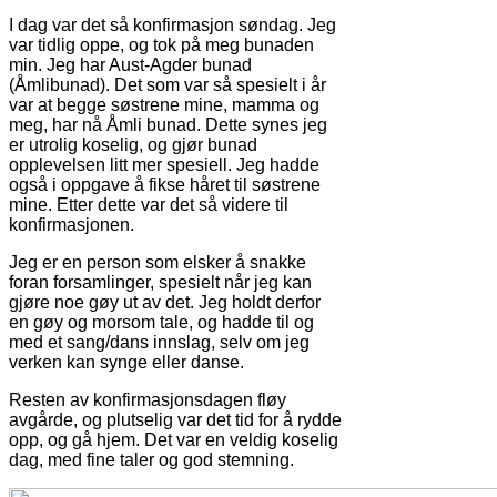
I dag var det så konfirmasjon søndag. Jeg
var tidlig oppe, og tok på meg bunaden
min. Jeg har Aust-Agder bunad
(Åmlibunad). Det som var så spesielt i år
var at begge søstrene mine, mamma og
meg, har nå Åmli bunad. Dette synes jeg
er utrolig koselig, og gjør bunad
opplevelsen litt mer spesiell. Jeg hadde
også i oppgave å fikse håret til søstrene
mine. Etter dette var det så videre til
konfirmasjonen.
Jeg er en person som elsker å snakke
foran forsamlinger, spesielt når jeg kan
gjøre noe gøy ut av det. Jeg holdt derfor
en gøy og morsom tale, og hadde til og
med et sang/dans innslag, selv om jeg
verken kan synge eller danse.
Resten av konfirmasjonsdagen fløy
avgårde, og plutselig var det tid for å rydde
opp, og gå hjem. Det var en veldig koselig
dag, med fine taler og god stemning.