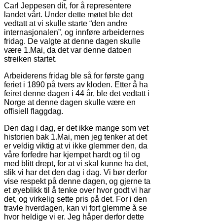
Carl Jeppesen dit, for å representere
landet vårt. Under dette møtet ble det
vedtatt at vi skulle starte “den andre
internasjonalen”, og innføre arbeidernes
fridag. De valgte at denne dagen skulle
være 1.Mai, da det var denne datoen
streiken startet.
Arbeiderens fridag ble så for første gang
feriet i 1890 på tvers av kloden. Etter å ha
feiret denne dagen i 44 år, ble det vedtatt i
Norge at denne dagen skulle være en
offisiell flaggdag.
Den dag i dag, er det ikke mange som vet
historien bak 1.Mai, men jeg tenker at det
er veldig viktig at vi ikke glemmer den, da
våre forfedre har kjempet hardt og til og
med blitt drept, for at vi skal kunne ha det,
slik vi har det den dag i dag. Vi bør derfor
vise respekt på denne dagen, og gjerne ta
et øyeblikk til å tenke over hvor godt vi har
det, og virkelig sette pris på det. For i den
travle hverdagen, kan vi fort glemme å se
hvor heldige vi er. Jeg håper derfor dette