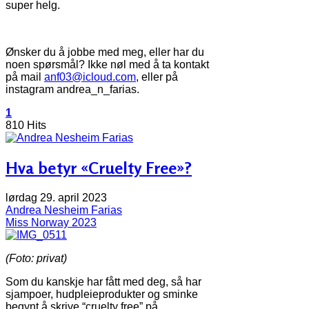
super helg.
Ønsker du å jobbe med meg, eller har du
noen spørsmål? Ikke nøl med å ta kontakt
på mail
anf03@icloud.com
, eller på
instagram andrea_n_farias.
1
810 Hits
Hva betyr «Cruelty Free»?
lørdag 29. april 2023
Andrea Nesheim Farias
Miss Norway 2023
(Foto: privat)
Som du kanskje har fått med deg, så har
sjampoer, hudpleieprodukter og sminke
begynt å skrive “cruelty free” på