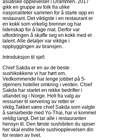
asiatiske opplevelser i Drammen. 2017
gikk en gruppe av folk fra ulike
nasjonaliteter sammen for å starte opp en
restaurant. Det viktigste i en restaurant er
en kokk som virkelig brenner og har
lidenskap for å lage mat. Derfor var
utfordringen å skaffe seg en kokk med et
talent. Alle detaljer var viktige i
oppbyggingen av bransjen.
Introduksjon til sjef:
Chief Sakda er en av de beste
sushikokkene vi har hørt om.
Vedkommende har lenge jobbet på 5-
stjerners hoteller omkring i verden. Chief
Sakda har startet en rekke bedrifter i
utlandet og i Norge. Helt fra valg av
ressurser til servering av retter er
viktig.Takket være chief Sakda som valgte
å samarbeide med Yo-Thai, har vi kommet
veldig langt. Det tar alle i restauranten
hensyn til. Den første sushibiten du spiser
her skal endre hele sushiopplevelsen din
for resten av livet.