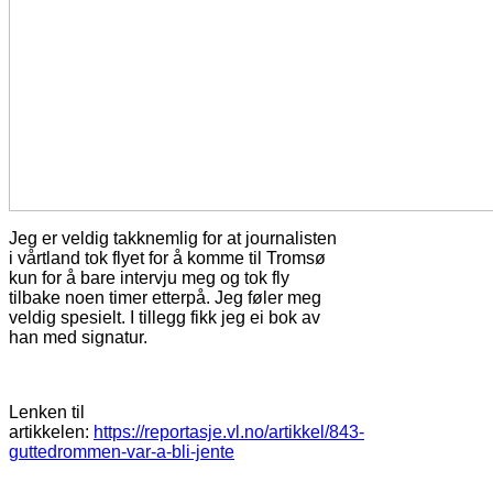
Jeg er veldig takknemlig for at journalisten
i vårtland tok flyet for å komme til Tromsø
kun for å bare intervju meg og tok fly
tilbake noen timer etterpå. Jeg føler meg
veldig spesielt. I tillegg fikk jeg ei bok av
han med signatur.
Lenken til
artikkelen:
https://reportasje.vl.no/artikkel/843-
guttedrommen-var-a-bli-jente