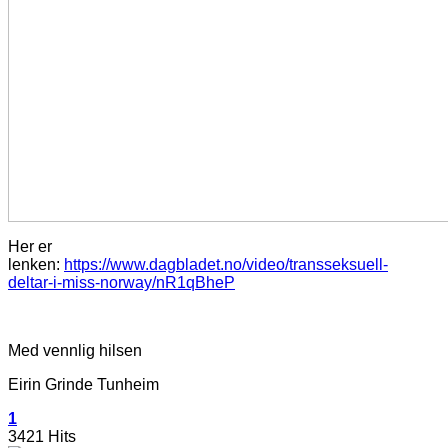
Her er
lenken:
https://www.dagbladet.no/video/transseksuell-
deltar-i-miss-norway/nR1qBheP
Med vennlig hilsen
Eirin Grinde Tunheim
1
3421 Hits