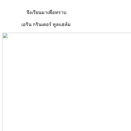
จึงเรียนมาเพื่อทราบ
เอริน กรินเดอร์ ทูลแฮล์ม