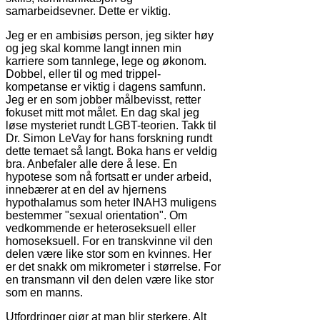
samarbeidsevner. Dette er viktig.
Jeg er en ambisiøs person, jeg sikter høy
og jeg skal komme langt innen min
karriere som tannlege, lege og økonom.
Dobbel, eller til og med trippel-
kompetanse er viktig i dagens samfunn.
Jeg er en som jobber målbevisst, retter
fokuset mitt mot målet. En dag skal jeg
løse mysteriet rundt LGBT-teorien. Takk til
Dr. Simon LeVay for hans forskning rundt
dette temaet så langt. Boka hans er veldig
bra. Anbefaler alle dere å lese. En
hypotese som nå fortsatt er under arbeid,
innebærer at en del av hjernens
hypothalamus som heter INAH3 muligens
bestemmer "sexual orientation". Om
vedkommende er heteroseksuell eller
homoseksuell. For en transkvinne vil den
delen være like stor som en kvinnes. Her
er det snakk om mikrometer i størrelse. For
en transmann vil den delen være like stor
som en manns.
Utfordringer gjør at man blir sterkere. Alt