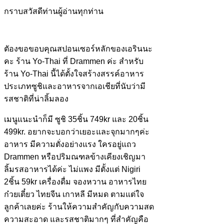
กราบสวัสดีท่านผู้อ่านทุกท่าน
ตัองขอขอบคุณสปอนเซอร์หลักของเอรินนะ
คะ ร้าน Yo-Thai ที่ Drammen ค่ะ สำหรับ
ร้าน Yo-Thai นี้ได้ตั้งใจสร้างสรรค์อาหาร
ประเภทซูชิและอาหารจากเอเชียที่นับว่ามี
รสชาติที่น่าลิ้มลอง
เมนูแนะนำก็มี ซูชิ 35ชิ้น 749kr และ 20ชิ้น
499kr. อยากจะบอกว่าเยอะและจุกมากๆค่ะ
อาหาร มีความตั่งอย่างแรง ใครอยู่แถว
Drammen หรือปริมณฑลข้างเคียงเชิญมา
ลิ้มรสอาหารได้ค่ะ ไม่แพง มีตั้งแต่ Nigiri
2ชิ้น 59kr เครื่องดื่ม จองหวาน อาหารไทย
ก๋วยเตี๋ยว ไทยจีน เกาหลี มีหมด ตามแต่ใจ
ลูกค้าเลยค่ะ ร้านให้ความสำคัญกับความสด
ความสะอาด และรสชาติมากๆ ที่สำคัญคือ