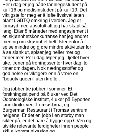
Per i dag er jeg både tannlegestudent på
kull 16 og medisinstudent på kull 19. Det
viktigste for meg er å løfte livskvaliteten
blant LGBTQ omkring i verden. Jeg er
fornøyd med absolutt alt jeg har skapt så
lang. Etter 8 måneder med engasjement i
en skjønnhetskonkurranse har jeg endret
mening om skjønnhet helt. Istedenfor å
spise mindre og gjøre mindre aktiviteter for
å se slank ut, spiser jeg heller mer og
trener mer. Per i dag løper jeg i fjellet hver
uke, trener på treningssenter hver dag, to
timer om dagen. Nok næringsstoffer og
god helse er viktigere enn å være en
"beauty queen" uten krefter.
Jeg jobber tre jobber i sommer. Et
forskningsstipend på 6 uker ved Det
Odontologiske institutt, 4 uker på Byporten
tannklinikk ved Tromsø-brua, og
Burgerman Restaurant i Tromsø sentrum i
helgene. Er det en jobb i en storby man
sikter på, er det bare å bygge opp CVen og
utvikle relevante ferdigheter innen people
skills, kommunikasjon og