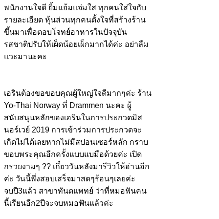
พนักงานใจดี ยิ้มแย้มแจ่มใส ทุกคนใส่ใจกับ
รายละเอียด หุ้นส่วนทุกคนตั้งใจที่สร้างร้าน
ขึ้นมาเพื่อตอบโจทย์อาหารในปัจจุบัน
รสชาติปรับให้เผ็ดน้อยเผ็กมากได้ค่ะ อย่าลืม
แวะมานะคะ
เอรินต้องขอขอบคุณผู้ใหญ่ใจดีมากๆค่ะ ร้าน
Yo-Thai Norway ที่ Drammen นะคะ ผู้
สนับสนุนหลักของเอรินในการประกวดมิส
นอร์เวย์ 2019 การเข้าร่วมการประกวดจะ
เกิดไม่ได้เลยหากไม่มีสปอนเซอร์หลัก กราบ
ขอบพระคุณอีกครั้งแบบแบมือด้วยค่ะ เปิด
กรวยงามๆ ?? เกี๋ยววันหลังมารีวิวให้อ่านอีก
ค่ะ วันนี้พึ่งสอบเสร็จมาสดๆร้อนๆเลยค่ะ
จบปี3แล้ว สาขาทันตแพทย์ ว่าที่หมอฟันคน
นี้เรียนอีก2ปีจะจบหมอฟันแล้วค่ะ