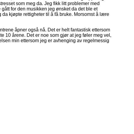
 stresset som meg da. Jeg fikk litt problemer med
 gått for den musikken jeg ønsket da det ble et
 da kjøpte rettigheter til å få bruke. Morsomst å lære
trene åpner også nå. Det er helt fantastisk ettersom
ste 10 årene. Det er noe som gjør at jeg føler meg vel,
r helsen min ettersom jeg er avhenging av regelmessig