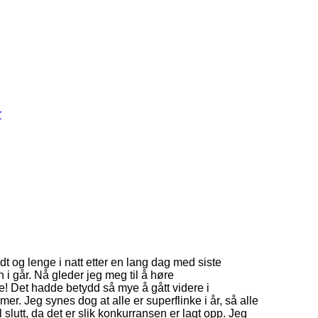
r
odt og lenge i natt etter en lang dag med siste
 i går. Nå gleder jeg meg til å høre
ne! Det hadde betydd så mye å gått videre i
r. Jeg synes dog at alle er superflinke i år, så alle
 slutt, da det er slik konkurransen er lagt opp. Jeg