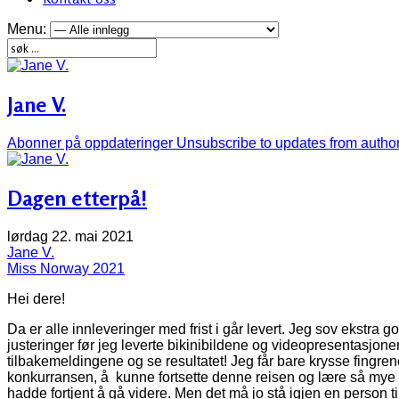
Menu:
Jane V.
Abonner på oppdateringer
Unsubscribe to updates from autho
Dagen etterpå!
lørdag 22. mai 2021
Jane V.
Miss Norway 2021
Hei dere!
Da er alle innleveringer med frist i går levert. Jeg sov ekstra g
justeringer før jeg leverte bikinibildene og videopresentasjonen
tilbakemeldingene og se resultatet! Jeg får bare krysse fingre
konkurransen, å kunne fortsette denne reisen og lære så mye me
hadde fortjent å gå videre. Men det må jo stå igjen en person til