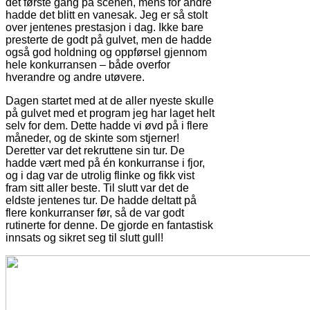
det første gang på scenen, mens for andre
hadde det blitt en vanesak. Jeg er så stolt
over jentenes prestasjon i dag. Ikke bare
presterte de godt på gulvet, men de hadde
også god holdning og oppførsel gjennom
hele konkurransen – både overfor
hverandre og andre utøvere.
Dagen startet med at de aller nyeste skulle
på gulvet med et program jeg har laget helt
selv for dem. Dette hadde vi øvd på i flere
måneder, og de skinte som stjerner!
Deretter var det rekruttene sin tur. De
hadde vært med på én konkurranse i fjor,
og i dag var de utrolig flinke og fikk vist
fram sitt aller beste. Til slutt var det de
eldste jentenes tur. De hadde deltatt på
flere konkurranser før, så de var godt
rutinerte for denne. De gjorde en fantastisk
innsats og sikret seg til slutt gull!