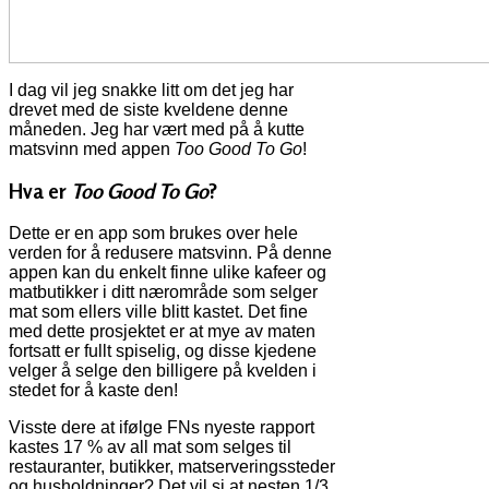
I dag vil jeg snakke litt om det jeg har
drevet med de siste kveldene denne
måneden. Jeg har vært med på å kutte
matsvinn med appen
Too Good To Go
!
Hva er
Too Good To Go
?
Dette er en app som brukes over hele
verden for å redusere matsvinn. På denne
appen kan du enkelt finne ulike kafeer og
matbutikker i ditt nærområde som selger
mat som ellers ville blitt kastet. Det fine
med dette prosjektet er at mye av maten
fortsatt er fullt spiselig, og disse kjedene
velger å selge den billigere på kvelden i
stedet for å kaste den!
Visste dere at ifølge FNs nyeste rapport
kastes 17 % av all mat som selges til
restauranter, butikker, matserveringssteder
og husholdninger? Det vil si at nesten 1/3