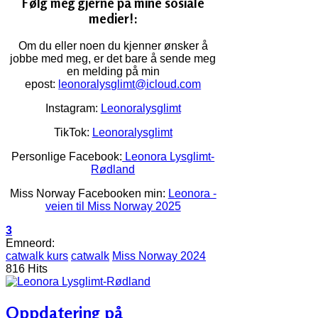
Følg meg gjerne på mine sosiale
medier!:
Om du eller noen du kjenner ønsker å
jobbe med meg, er det bare å sende meg
en melding på min
epost:
leonoralysglimt@icloud.com
Instagram:
Leonoralysglimt
TikTok:
Leonoralysglimt
Personlige Facebook:
Leonora Lysglimt-
Rødland
Miss Norway Facebooken min:
Leonora -
veien til Miss Norway 2025
3
Emneord:
catwalk kurs
catwalk
Miss Norway 2024
816 Hits
Oppdatering på