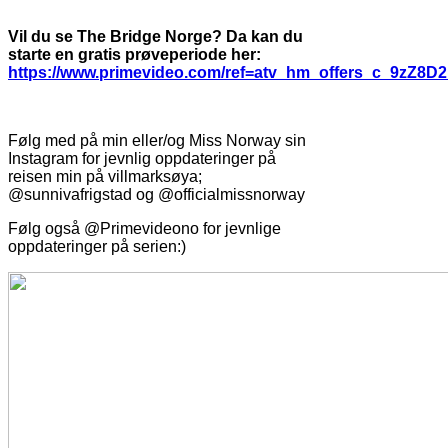
Vil du se The Bridge Norge? Da kan du
starte en gratis prøveperiode her:
https://www.primevideo.com/ref=atv_hm_offers_c_9zZ8D
Følg med på min eller/og Miss Norway sin
Instagram for jevnlig oppdateringer på
reisen min på villmarksøya;
@sunnivafrigstad og @officialmissnorway
Følg også @Primevideono for jevnlige
oppdateringer på serien:)