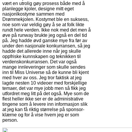
vært en utrolig gøy prosess både med å
planlegge kjoler, designe mitt eget
nasjonlkostyme sammen med
Drømmekjolen. Kostymet ble en suksess,
noe som var veldig gøy å se at folk likte
rundt hele verden. Ikke nok med det men å
øve på runway brukte jeg også en del tid
på. Jeg hadde øvd ganske mye fra før av
under den nasjonale konkurransen, så jeg
hadde det allerede inne når jeg skulle
oppfriske kunnskapen og teknikken til
verdenskonkurransen. Det var også
mange innleveringer som skulle sendes
inn til Miss Universe så de kunne bli kjent
med hver av oss. Jeg tror faktisk at jeg
lagde nesten 10 videoer med forskjellige
temaer, det var mye jobb men så fikk jeg
utfordret meg litt på det også. Mye som de
flest heller ikke ser er de administrative
tingene som å levere inn informasjon slik
at jeg kan få riktig størrelse på sponsor-
klærne og for å vise hvem jeg er som
person.