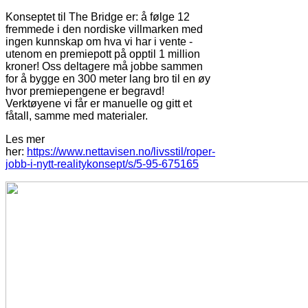
Konseptet til The Bridge er: å følge 12
fremmede i den nordiske villmarken med
ingen kunnskap om hva vi har i vente -
utenom en premiepott på opptil 1 million
kroner! Oss deltagere må jobbe sammen
for å bygge en 300 meter lang bro til en øy
hvor premiepengene er begravd!
Verktøyene vi får er manuelle og gitt et
fåtall, samme med materialer.
Les mer
her:
https://www.nettavisen.no/livsstil/roper-
jobb-i-nytt-realitykonsept/s/5-95-675165