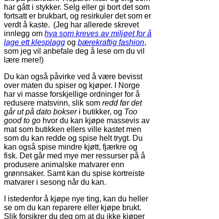
har gått i stykker. Selg eller gi bort det som
fortsatt er brukbart, og resirkuler det som er
verdt å kaste. (Jeg har allerede skrevet
innlegg om
hva som kreves av miljøet for å
lage ett klesplagg
og
bærekraftig fashion
,
som jeg vil anbefale deg å lese om du vil
lære mere!)
Du kan også påvirke ved å være bevisst
over maten du spiser og kjøper. I Norge
har vi masse forskjellige ordninger for å
redusere matsvinn, slik som
redd før det
går ut på dato bokser
i butikker, og
Too
good to go
hvor du kan kjøpe massevis av
mat som butikken ellers ville kastet men
som du kan redde og spise helt trygt. Du
kan også spise mindre kjøtt, fjærkre og
fisk. Det går med mye mer ressurser på å
produsere animalske matvarer enn
grønnsaker. Samt kan du spise kortreiste
matvarer i sesong når du kan.
I istedenfor å kjøpe nye ting, kan du heller
se om du kan reparere eller kjøpe brukt.
Slik forsikrer du deg om at du ikke kjøper