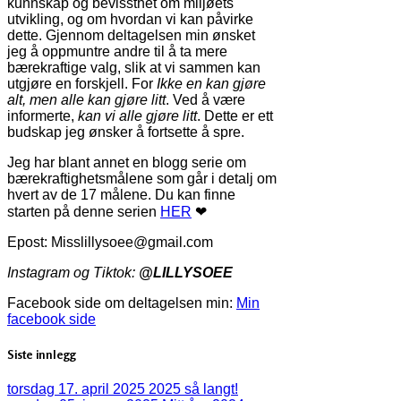
kunnskap og bevissthet om miljøets
utvikling, og om hvordan vi kan påvirke
dette. Gjennom deltagelsen min ønsket
jeg å oppmuntre andre til å ta mere
bærekraftige valg, slik at vi sammen kan
utgjøre en forskjell. For
Ikke en kan gjøre
alt, men alle kan gjøre litt
. Ved å være
informerte,
kan vi alle gjøre litt
. Dette er ett
budskap jeg ønsker å fortsette å spre.
Jeg har blant annet en blogg serie om
bærekraftighetsmålene som går i detalj om
hvert av de 17 målene. Du kan finne
starten på denne serien
HER
❤
Epost: Misslillysoee@gmail.com
Instagram og Tiktok:
@LILLYSOEE
Facebook side om deltagelsen min:
Min
facebook side
Siste innlegg
torsdag 17. april 2025
2025 så langt!