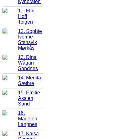
Kynbråten
11. Elin
Hoff
Teigen
12. Sophie
Iverine
Stensvik
Mørkås
13. Dina
Wågan
Sandnes
14. Menita
Sæthre
15. Emilie
Akslen
Sand
16.
Madelen
Langnes
17. Kajsa