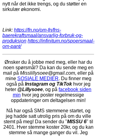
nytt når det ikke trengs, og du støtter en
sirkulær økonomi.
Link:
https://fn.no/om-fn/fns-
baerekraftsmaal/ansvarlig-forbruk-og-
produksjon
https://infinitum.no/spoersmaal-
om-pant/
Ønsker du å jobbe med meg, eller har du
noen spørsmål? Da kan du sende meg en
mail på
Misslillysoee
@gmail.com
, eller på
mine
SOSIALE MEDIER
.
Du finner meg
også på
Instagram og TikTok
hvor jeg
heter
@Lillysoee
, og på
facebook siden
min
hvor jeg poster regelmessige
oppdateringer om deltagelsen min!
Nå har også SMS stemmene startet, og
jeg hadde satt utrolig pris på om du ville
stemt på meg! Da sender du "
MISSU 6
" til
2401. Hver stemme koster 20kr, og du kan
stemme så mange ganger du vil. Jeg