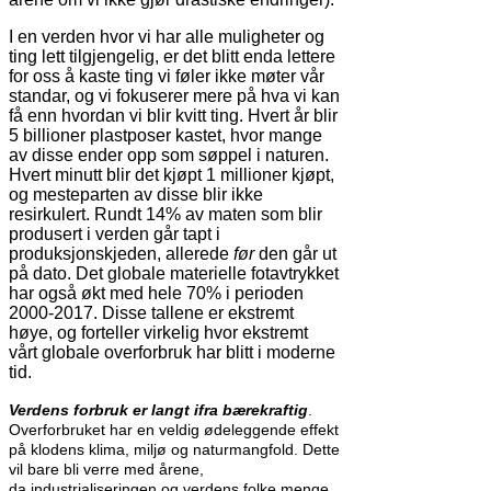
I en verden hvor vi har alle muligheter og
ting lett tilgjengelig, er det blitt enda lettere
for oss å kaste ting vi føler ikke møter vår
standar, og vi fokuserer mere på hva vi kan
få enn hvordan vi blir kvitt ting. Hvert år blir
5 billioner plastposer kastet, hvor mange
av disse ender opp som søppel i naturen.
Hvert minutt blir det kjøpt 1 millioner kjøpt,
og mesteparten av disse blir ikke
resirkulert. Rundt 14% av maten som blir
produsert i verden går tapt i
produksjonskjeden, allerede
før
den går ut
på dato. Det globale materielle fotavtrykket
har også økt med hele 70% i perioden
2000-2017. Disse tallene er ekstremt
høye, og forteller virkelig hvor ekstremt
vårt globale overforbruk har blitt i moderne
tid.
Verdens forbruk er langt ifra bærekraftig
.
Overforbruket har en veldig ødeleggende effekt
på klodens klima, miljø og naturmangfold. Dette
vil bare bli verre med årene,
da industrialiseringen og verdens folke menge