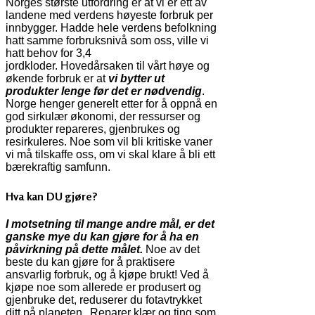
Norges største utfordring er at vi er ett av
landene med verdens høyeste forbruk per
innbygger. Hadde hele verdens befolkning
hatt samme forbruksnivå som oss, ville vi
hatt behov for 3,4
jordkloder. Hovedårsaken til vårt høye og
økende forbruk er at
vi bytter ut
produkter lenge før det er nødvendig
.
Norge henger generelt etter for å oppnå en
god sirkulær økonomi, der ressurser og
produkter repareres, gjenbrukes og
resirkuleres. Noe som vil bli kritiske vaner
vi må tilskaffe oss, om vi skal klare å bli ett
bærekraftig samfunn.
Hva kan DU gjøre?
I motsetning til mange andre mål, er det
ganske mye du kan gjøre for å ha en
påvirkning på dette målet.
Noe av det
beste du kan gjøre for å praktisere
ansvarlig forbruk, og å kjøpe brukt! Ved å
kjøpe noe som allerede er produsert og
gjenbruke det, reduserer du fotavtrykket
ditt på planeten. Reparer klær og ting som