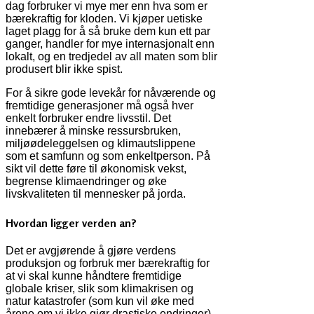
dag forbruker vi mye mer enn hva som er
bærekraftig for kloden. Vi kjøper uetiske
laget plagg for å så bruke dem kun ett par
ganger, handler for mye internasjonalt enn
lokalt, og en tredjedel av all maten som blir
produsert blir ikke spist.
For å sikre gode levekår for nåværende og
fremtidige generasjoner må også hver
enkelt forbruker endre livsstil. Det
innebærer å minske ressursbruken,
miljøødeleggelsen og klimautslippene
som et samfunn og som enkeltperson. På
sikt vil dette føre til økonomisk vekst,
begrense klimaendringer og øke
livskvaliteten til mennesker på jorda.
Hvordan ligger verden an?
Det er avgjørende å gjøre verdens
produksjon og forbruk mer bærekraftig for
at vi skal kunne håndtere fremtidige
globale kriser, slik som klimakrisen og
natur katastrofer (som kun vil øke med
årene om vi ikke gjør drastiske endringer).