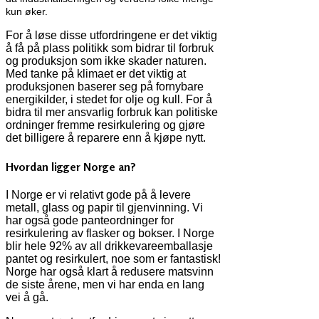
kun øker.
For å løse disse utfordringene er det viktig
å få på plass politikk som bidrar til forbruk
og produksjon som ikke skader naturen.
Med tanke på klimaet er det viktig at
produksjonen baserer seg på fornybare
energikilder, i stedet for olje og kull. For å
bidra til mer ansvarlig forbruk kan politiske
ordninger fremme resirkulering og gjøre
det billigere å reparere enn å kjøpe nytt.
Hvordan ligger Norge an?
I Norge er vi relativt gode på å levere
metall, glass og papir til gjenvinning. Vi
har også gode panteordninger for
resirkulering av flasker og bokser. I Norge
blir hele 92% av all drikkevareemballasje
pantet og resirkulert, noe som er fantastisk!
Norge har også klart å redusere matsvinn
de siste årene, men vi har enda en lang
vei å gå.