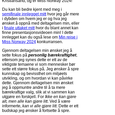
Kristiansand, og er Miss Norway 2024!
Du kan bli bedre kjent med meg i
semifinale innlegget mitt
hvor jeg går mere
i dybden om hvem jeg er og hva jeg
ønsket å oppnå med deltagelsen min, eller
i
finale uttaket mitt
hvor du blant annet kan
finne presentasjonsvideoen min! I dette
innlegget kan du også lese om
Min reise i
Miss Norway 2024
konkurransen.
Gjennom deltagelsen min ønsket jeg å
sette fokus på
personlig
bærekraftighet
,
ettersom jeg synes dette er ett av de
viktigste temaene vi som mennesker bør
sette ett større fokus på. Jeg ønsker å spre
kunnskap og bevissthet om miljøets
utvikling, og om hvordan vi kan påvirke
dette. Gjennom deltagelsen min ønsket
jeg å oppmuntre andre til å ta mere
bærekraftige valg, slik at vi sammen kan
utgjøre en forskjell. For
Ikke en kan gjøre
alt, men alle kan gjøre litt
. Ved å være
informerte,
kan vi alle gjøre litt
. Dette er ett
budskap jeg ønsker å fortsette å spre.