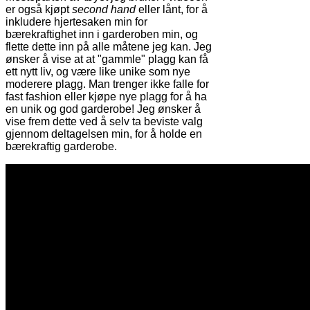
er også kjøpt
second hand
eller lånt, for å
inkludere hjertesaken min for
bærekraftighet inn i garderoben min, og
flette dette inn på alle måtene jeg kan. Jeg
ønsker å vise at at "gammle" plagg kan få
ett nytt liv, og være like unike som nye
moderere plagg. Man trenger ikke falle for
fast fashion eller kjøpe nye plagg for å ha
en unik og god garderobe! Jeg ønsker å
vise frem dette ved å selv ta beviste valg
gjennom deltagelsen min, for å holde en
bærekraftig garderobe.