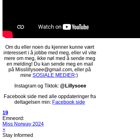
Om du eller noen du kjenner kunne vært
interessert i å jobbe med meg, eller vil vite
mere om meg, ikke nøl med å sende meg
en melding! Du kan sende meg en mail
på Misslillysoee
@gmail.com
, eller på
mine
SOSIALE MEDIER
:)
Instagram og Tiktok:
@Lillysoee
Facebook side med alle oppdateringer fra
deltagelsen min:
Facebook side
19
Emneord:
Miss Norway 2024
×
Stay Informed