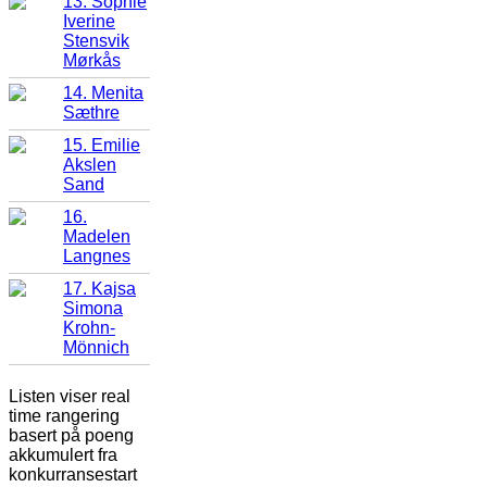
13. Sophie
Iverine
Stensvik
Mørkås
14. Menita
Sæthre
15. Emilie
Akslen
Sand
16.
Madelen
Langnes
17. Kajsa
Simona
Krohn-
Mönnich
Listen viser real
time rangering
basert på poeng
akkumulert fra
konkurransestart