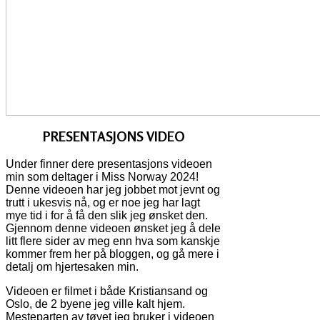
PRESENTASJONS VIDEO
Under finner dere presentasjons videoen
min som deltager i Miss Norway 2024!
Denne videoen har jeg jobbet mot jevnt og
trutt i ukesvis nå, og er noe jeg har lagt
mye tid i for å få den slik jeg ønsket den.
Gjennom denne videoen ønsket jeg å dele
litt flere sider av meg enn hva som kanskje
kommer frem her på bloggen, og gå mere i
detalj om hjertesaken min.
Videoen er filmet i både Kristiansand og
Oslo, de 2 byene jeg ville kalt hjem.
Mesteparten av tøyet jeg bruker i videoen