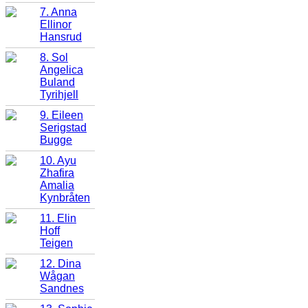
7. Anna
Ellinor
Hansrud
8. Sol
Angelica
Buland
Tyrihjell
9. Eileen
Serigstad
Bugge
10. Ayu
Zhafira
Amalia
Kynbråten
11. Elin
Hoff
Teigen
12. Dina
Wågan
Sandnes