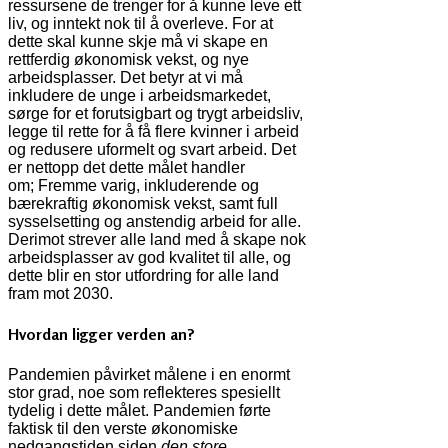
ressursene de trenger for å kunne leve ett
liv, og inntekt nok til å overleve. For at
dette skal kunne skje må vi skape en
rettferdig økonomisk vekst, og nye
arbeidsplasser. Det betyr at vi må
inkludere de unge i arbeidsmarkedet,
sørge for et forutsigbart og trygt arbeidsliv,
legge til rette for å få flere kvinner i arbeid
og redusere uformelt og svart arbeid. Det
er nettopp det dette målet handler
om; Fremme varig, inkluderende og
bærekraftig økonomisk vekst, samt full
sysselsetting og anstendig arbeid for alle.
Derimot strever alle land med å skape nok
arbeidsplasser av god kvalitet til alle, og
dette blir en stor utfordring for alle land
fram mot 2030.
Hvordan ligger verden an?
Pandemien påvirket målene i en enormt
stor grad, noe som reflekteres spesiellt
tydelig i dette målet. Pandemien førte
faktisk til den verste økonomiske
nedgangstiden siden
den store