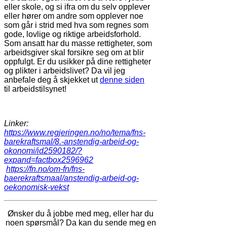
eller skole, og si ifra om du selv opplever
eller hører om andre som opplever noe
som går i strid med hva som regnes som
gode, lovlige og riktige arbeidsforhold.
Som ansatt har du masse rettigheter, som
arbeidsgiver skal forsikre seg om at blir
oppfulgt. Er du usikker på dine rettigheter
og plikter i arbeidslivet? Da vil jeg
anbefale deg å skjekket ut
denne siden
til arbeidstilsynet!
Linker:
https://www.regjeringen.no/no/tema/fns-
barekraftsmal/8.-anstendig-arbeid-og-
okonomi/id2590182/?
expand=factbox2596962
https://fn.no/om-fn/fns-
baerekraftsmaal/anstendig-arbeid-og-
oekonomisk-vekst
Ønsker du å jobbe med meg, eller har du
noen spørsmål? Da kan du sende meg en