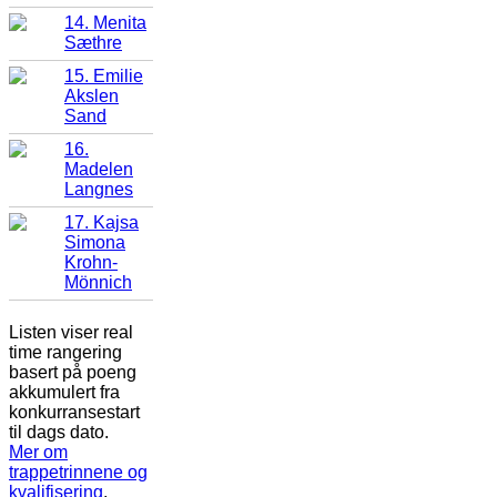
14. Menita
Sæthre
15. Emilie
Akslen
Sand
16.
Madelen
Langnes
17. Kajsa
Simona
Krohn-
Mönnich
Listen viser real
time rangering
basert på poeng
akkumulert fra
konkurransestart
til dags dato.
Mer om
trappetrinnene og
kvalifisering
.