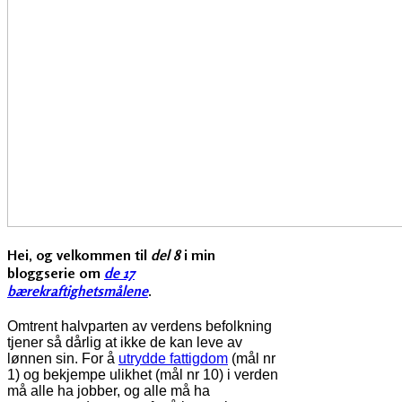
Hei, og velkommen til
del 8
i min
bloggserie om
de 17
bærekraftighetsmålene
.
Omtrent halvparten av verdens befolkning
tjener så dårlig at ikke de kan leve av
lønnen sin. For å
utrydde fattigdom
(mål nr
1) og bekjempe ulikhet (mål nr 10) i verden
må alle ha jobber, og alle må ha