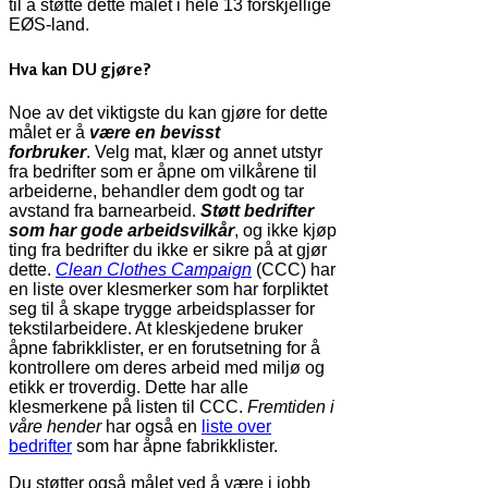
til å støtte dette målet i hele 13 forskjellige
EØS-land.
Hva kan DU gjøre?
Noe av det viktigste du kan gjøre for dette
målet er å
være en
bevisst
forbruker
. Velg mat, klær og annet utstyr
fra bedrifter som er åpne om vilkårene til
arbeiderne, behandler dem godt og tar
avstand fra barnearbeid.
Støtt bedrifter
som har gode arbeidsvilkår
, og ikke kjøp
ting fra bedrifter du ikke er sikre på at gjør
dette.
Clean Clothes Campaign
(CCC) har
en liste over klesmerker som har forpliktet
seg til å skape trygge arbeidsplasser for
tekstilarbeidere. At kleskjedene bruker
åpne fabrikklister, er en forutsetning for å
kontrollere om deres arbeid med miljø og
etikk er troverdig. Dette har alle
klesmerkene på listen til CCC.
Fremtiden i
våre hender
har også en
liste over
bedrifter
som har åpne fabrikklister.
Du støtter også målet ved å være i jobb