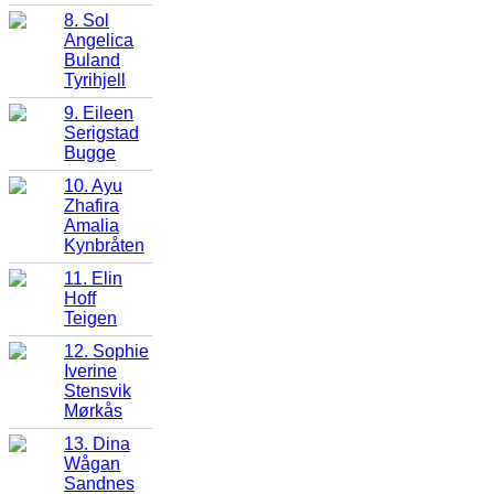
8. Sol
Angelica
Buland
Tyrihjell
9. Eileen
Serigstad
Bugge
10. Ayu
Zhafira
Amalia
Kynbråten
11. Elin
Hoff
Teigen
12. Sophie
Iverine
Stensvik
Mørkås
13. Dina
Wågan
Sandnes