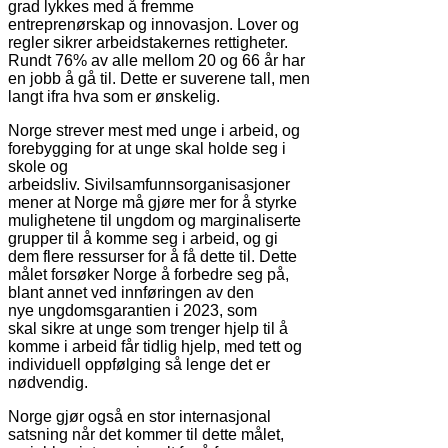
grad lykkes med å fremme
entreprenørskap og innovasjon. Lover og
regler sikrer arbeidstakernes rettigheter.
Rundt 76% av alle mellom 20 og 66 år har
en jobb å gå til. Dette er suverene tall, men
langt ifra hva som er ønskelig.
Norge strever mest med unge i arbeid, og
forebygging for at unge skal holde seg i
skole og
arbeidsliv. Sivilsamfunnsorganisasjoner
mener at Norge må gjøre mer for å styrke
mulighetene til ungdom og marginaliserte
grupper til å komme seg i arbeid, og gi
dem flere ressurser for å få dette til. Dette
målet forsøker Norge å forbedre seg på,
blant annet ved innføringen av den
nye ungdomsgarantien i 2023, som
skal sikre at unge som trenger hjelp til å
komme i arbeid får tidlig hjelp, med tett og
individuell oppfølging så lenge det er
nødvendig.
Norge gjør også en stor internasjonal
satsning når det kommer til dette målet,