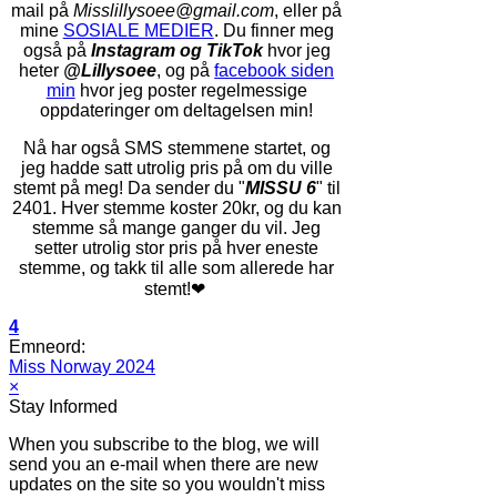
mail på
Misslillysoee
@gmail.com
, eller på
mine
SOSIALE MEDIER
.
Du finner meg
også på
Instagram og TikTok
hvor jeg
heter
@Lillysoee
, og på
facebook siden
min
hvor jeg poster regelmessige
oppdateringer om deltagelsen min!
Nå har også SMS stemmene startet, og
jeg hadde satt utrolig pris på om du ville
stemt på meg! Da sender du "
MISSU 6
" til
2401. Hver stemme koster 20kr, og du kan
stemme så mange ganger du vil. Jeg
setter utrolig stor pris på hver eneste
stemme, og takk til alle som allerede har
stemt!❤
4
Emneord:
Miss Norway 2024
×
Stay Informed
When you subscribe to the blog, we will
send you an e-mail when there are new
updates on the site so you wouldn't miss