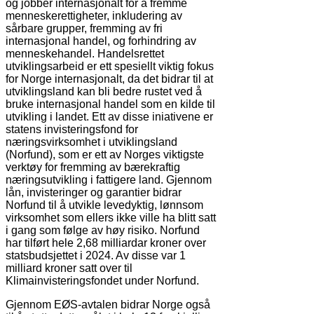
og jobber internasjonalt for å fremme
menneskerettigheter, inkludering av
sårbare grupper, fremming av fri
internasjonal handel, og forhindring av
menneskehandel. Handelsrettet
utviklingsarbeid er ett spesiellt viktig fokus
for Norge internasjonalt, da det bidrar til at
utviklingsland kan bli bedre rustet ved å
bruke internasjonal handel som en kilde til
utvikling i landet. Ett av disse iniativene er
statens invisteringsfond for
næringsvirksomhet i utviklingsland
(Norfund), som er ett av Norges viktigste
verktøy for fremming av bærekraftig
næringsutvikling i fattigere land. Gjennom
lån, invisteringer og garantier bidrar
Norfund til å utvikle levedyktig, lønnsom
virksomhet som ellers ikke ville ha blitt satt
i gang som følge av høy risiko. Norfund
har tilført hele 2,68 milliardar kroner over
statsbudsjettet i 2024. Av disse var 1
milliard kroner satt over til
Klimainvisteringsfondet under Norfund.
Gjennom EØS-avtalen bidrar Norge også