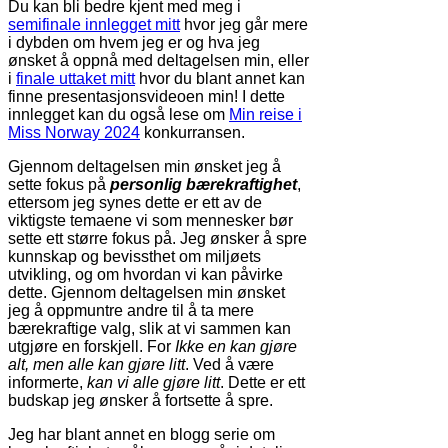
Du kan bli bedre kjent med meg i
semifinale innlegget mitt
hvor jeg går mere
i dybden om hvem jeg er og hva jeg
ønsket å oppnå med deltagelsen min, eller
i
finale uttaket mitt
hvor du blant annet kan
finne presentasjonsvideoen min! I dette
innlegget kan du også lese om
Min reise i
Miss Norway 2024
konkurransen.
Gjennom deltagelsen min ønsket jeg å
sette fokus på
personlig
bærekraftighet
,
ettersom jeg synes dette er ett av de
viktigste temaene vi som mennesker bør
sette ett større fokus på. Jeg ønsker å spre
kunnskap og bevissthet om miljøets
utvikling, og om hvordan vi kan påvirke
dette. Gjennom deltagelsen min ønsket
jeg å oppmuntre andre til å ta mere
bærekraftige valg, slik at vi sammen kan
utgjøre en forskjell. For
Ikke en kan gjøre
alt, men alle kan gjøre litt
. Ved å være
informerte,
kan vi alle gjøre litt
. Dette er ett
budskap jeg ønsker å fortsette å spre.
Jeg har blant annet en blogg serie om