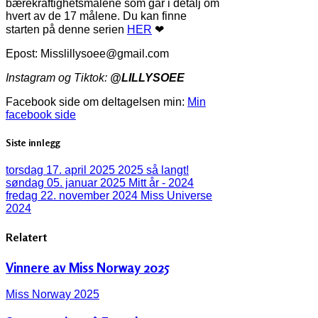
bærekraftighetsmålene som går i detalj om
hvert av de 17 målene. Du kan finne
starten på denne serien
HER
❤
Epost: Misslillysoee@gmail.com
Instagram og Tiktok:
@LILLYSOEE
Facebook side om deltagelsen min:
Min
facebook side
Siste innlegg
torsdag 17. april 2025
2025 så langt!
søndag 05. januar 2025
Mitt år - 2024
fredag 22. november 2024
Miss Universe
2024
Relatert
Vinnere av Miss Norway 2025
Miss Norway 2025