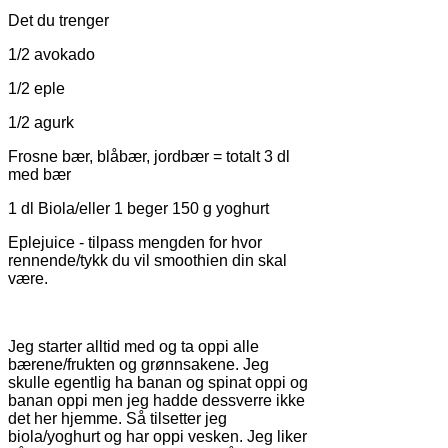
Det du trenger
1/2 avokado
1/2 eple
1/2 agurk
Frosne bær, blåbær, jordbær = totalt 3 dl
med bær
1 dl Biola/eller 1 beger 150 g yoghurt
Eplejuice - tilpass mengden for hvor
rennende/tykk du vil smoothien din skal
være.
Jeg starter alltid med og ta oppi alle
bærene/frukten og grønnsakene. Jeg
skulle egentlig ha banan og spinat oppi og
banan oppi men jeg hadde dessverre ikke
det her hjemme. Så tilsetter jeg
biola/yoghurt og har oppi vesken. Jeg liker