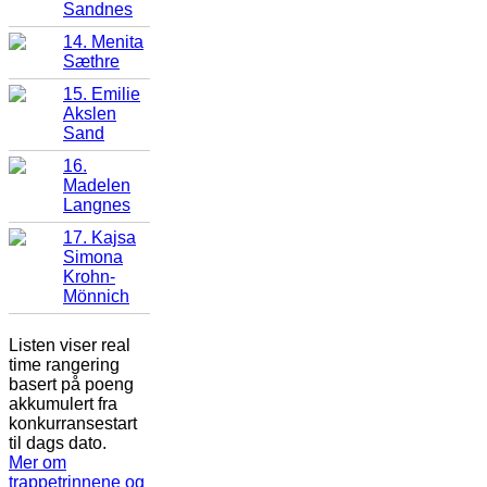
Sandnes
14. Menita
Sæthre
15. Emilie
Akslen
Sand
16.
Madelen
Langnes
17. Kajsa
Simona
Krohn-
Mönnich
Listen viser real
time rangering
basert på poeng
akkumulert fra
konkurransestart
til dags dato.
Mer om
trappetrinnene og