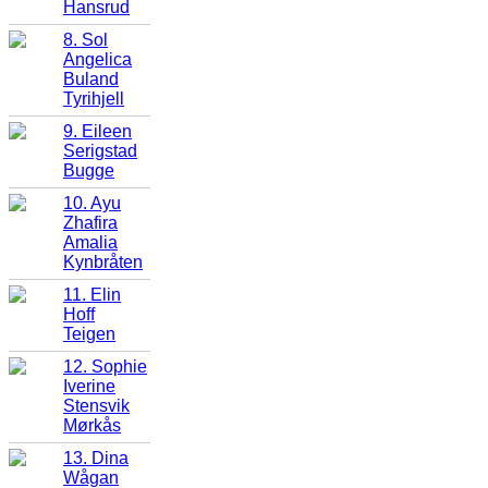
Hansrud
8. Sol
Angelica
Buland
Tyrihjell
9. Eileen
Serigstad
Bugge
10. Ayu
Zhafira
Amalia
Kynbråten
11. Elin
Hoff
Teigen
12. Sophie
Iverine
Stensvik
Mørkås
13. Dina
Wågan