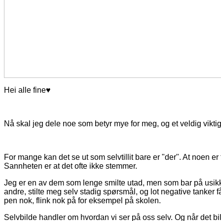
Hei alle fine♥
Nå skal jeg dele noe som betyr mye for meg, og et veldig vikt
For mange kan det se ut som selvtillit bare er "der". At noen er f
Sannheten er at det ofte ikke stemmer.
Jeg er en av dem som lenge smilte utad, men som bar på usi
andre, stilte meg selv stadig spørsmål, og lot negative tanker få
pen nok, flink nok på for eksempel på skolen.
Selvbilde handler om hvordan vi ser på oss selv. Og når det bi