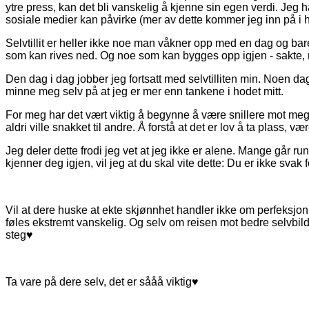
ytre press, kan det bli vanskelig å kjenne sin egen verdi. Jeg
sosiale medier kan påvirke (mer av dette kommer jeg inn på i 
Selvtillit er heller ikke noe man våkner opp med en dag og bar
som kan rives ned. Og noe som kan bygges opp igjen - sakte, 
Den dag i dag jobber jeg fortsatt med selvtilliten min. Noen da
minne meg selv på at jeg er mer enn tankene i hodet mitt.
For meg har det vært viktig å begynne å være snillere mot meg 
aldri ville snakket til andre. Å forstå at det er lov å ta plass, 
Jeg deler dette frodi jeg vet at jeg ikke er alene. Mange går r
kjenner deg igjen, vil jeg at du skal vite dette: Du er ikke svak 
Vil at dere huske at ekte skjønnhet handler ikke om perfeksjon
føles ekstremt vanskelig. Og selv om reisen mot bedre selvbilde
steg♥
Ta vare på dere selv, det er sååå viktig♥