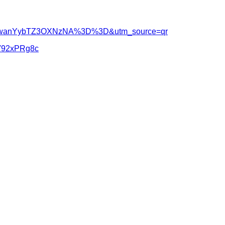
=MWgwanYybTZ3OXNzNA%3D%3D&utm_source=qr
3V92xPRg8c