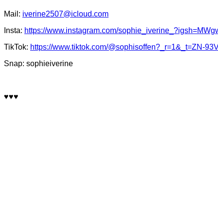
Mail:
iverine2507@icloud.com
Insta:
https://www.instagram.com/sophie_iverine_?igsh
TikTok:
https://www.tiktok.com/@sophisoffen?_r=1&_t=ZN-9
Snap: sophieiverine
♥♥♥