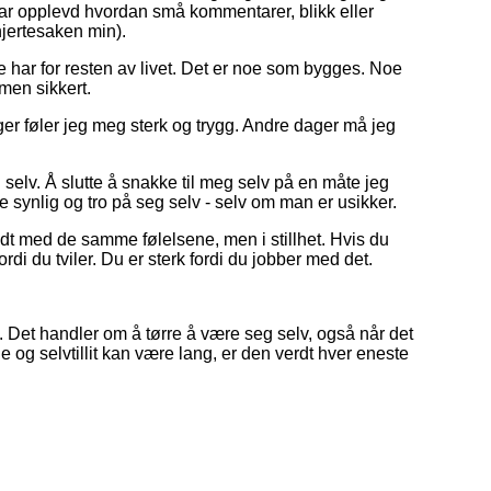
 har opplevd hvordan små kommentarer, blikk eller
hjertesaken min).
e har for resten av livet. Det er noe som bygges. Noe
men sikkert.
ger føler jeg meg sterk og trygg. Andre dager må jeg
selv. Å slutte å snakke til meg selv på en måte jeg
være synlig og tro på seg selv - selv om man er usikker.
undt med de samme følelsene, men i stillhet. Hvis du
fordi du tviler. Du er sterk fordi du jobber med det.
. Det handler om å tørre å være seg selv, også når det
 og selvtillit kan være lang, er den verdt hver eneste