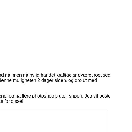
nd nå, men nå nylig har det kraftige snøværet roet seg
 denne muligheten 2 dager siden, og dro ut med
e, og ha flere photoshoots ute i snøen. Jeg vil poste
t for disse!