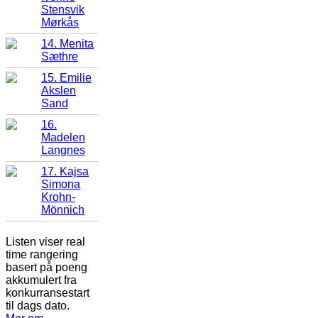
Stensvik
Mørkås
14. Menita
Sæthre
15. Emilie
Akslen
Sand
16.
Madelen
Langnes
17. Kajsa
Simona
Krohn-
Mönnich
Listen viser real
time rangering
basert på poeng
akkumulert fra
konkurransestart
til dags dato.