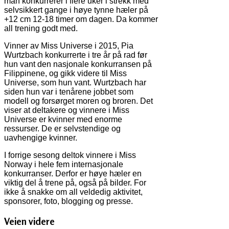
man konkurrerer i flere uker i strekk med
selvsikkert gange i høye tynne hæler på
+12 cm 12-18 timer om dagen. Da kommer
all trening godt med.
Vinner av Miss Universe i 2015, Pia
Wurtzbach konkurrerte i tre år på rad før
hun vant den nasjonale konkurransen på
Filippinene, og gikk videre til Miss
Universe, som hun vant. Wurtzbach har
siden hun var i tenårene jobbet som
modell og forsørget moren og broren. Det
viser at deltakere og vinnere i Miss
Universe er kvinner med enorme
ressurser. De er selvstendige og
uavhengige kvinner.
I forrige sesong deltok vinnere i Miss
Norway i hele fem internasjonale
konkurranser. Derfor er høye hæler en
viktig del å trene på, også på bilder. For
ikke å snakke om all veldedig aktivitet,
sponsorer, foto, blogging og presse.
Veien videre