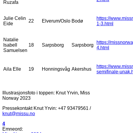
Ruzafa
Julie Celin
https://www.miss
22
Elverum/Oslo
Bodø
Eide
1-3.html
Natalie
https://missnorwa
Isabell
18
Sarpsborg
Sarpsborg
4.html
Samuelsen
https://www.miss
Aila Elle
19
Honningsvåg
Akershus
semifinale-unak.
Illustrasjonsfoto i toppen: Knut Yrvin, Miss
Norway 2023
Pressekontakt Knut Yrvin: +47 93479561 /
knut@missu.no
4
Emneord: