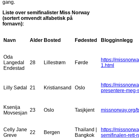
gang.
Liste over semifinalister Miss Norway
(sortert omvendt alfabetisk på
fornavn):
Navn
Alder
Bosted
Fødested
Blogginnlegg
Oda
https://missnorwa
Langedal
28
Lillestrøm
Førde
1.html
Endestad
https://missnorw
Lilly Sødal
21
Kristiansand
Oslo
presentere-meg-s
Ksenija
23
Oslo
Tasjkjent
missnorway.org/b
Movsesjan
Celly Jane
Thailand |
https://missnorwa
22
Bergen
Greve
Bangkok
semifinalen-rett-r