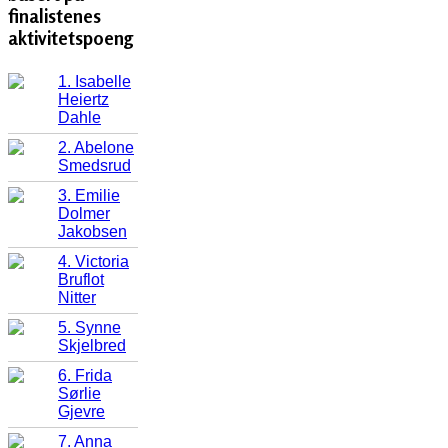
finalistenes
aktivitetspoeng
1. Isabelle
Heiertz
Dahle
2. Abelone
Smedsrud
3. Emilie
Dolmer
Jakobsen
4. Victoria
Bruflot
Nitter
5. Synne
Skjelbred
6. Frida
Sørlie
Gjevre
7. Anna