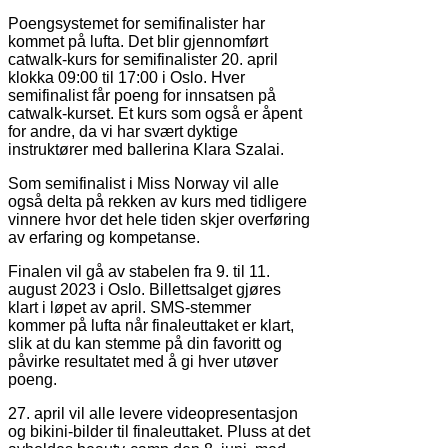
Poengsystemet for semifinalister har
kommet på lufta. Det blir gjennomført
catwalk-kurs for semifinalister 20. april
klokka 09:00 til 17:00 i Oslo. Hver
semifinalist får poeng for innsatsen på
catwalk-kurset. Et kurs som også er åpent
for andre, da vi har svært dyktige
instruktører med ballerina Klara Szalai.
Som semifinalist i Miss Norway vil alle
også delta på rekken av kurs med tidligere
vinnere hvor det hele tiden skjer overføring
av erfaring og kompetanse.
Finalen vil gå av stabelen fra 9. til 11.
august 2023 i Oslo. Billettsalget gjøres
klart i løpet av april. SMS-stemmer
kommer på lufta når finaleuttaket er klart,
slik at du kan stemme på din favoritt og
påvirke resultatet med å gi hver utøver
poeng.
27. april vil alle levere videopresentasjon
og bikini-bilder til finaleuttaket. Pluss at det