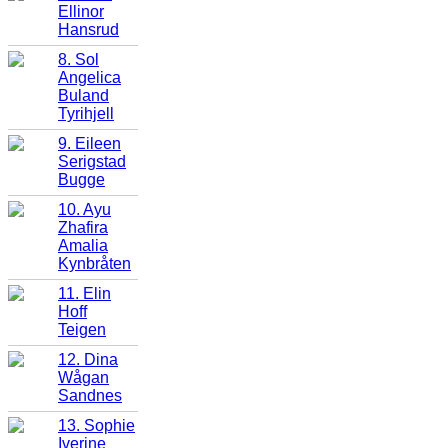
Ellinor
Hansrud
8. Sol
Angelica
Buland
Tyrihjell
9. Eileen
Serigstad
Bugge
10. Ayu
Zhafira
Amalia
Kynbråten
11. Elin
Hoff
Teigen
12. Dina
Wågan
Sandnes
13. Sophie
Iverine