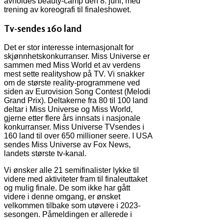
avholdes beauty-camp den 8. juni, med
trening av koreografi til finaleshowet.
Tv-sendes 160 land
Det er stor interesse internasjonalt for
skjønnhetskonkurranser. Miss Universe er
sammen med Miss World et av verdens
mest sette realityshow på TV. Vi snakker
om de største reality-programmene ved
siden av Eurovision Song Contest (Melodi
Grand Prix). Deltakerne fra 80 til 100 land
deltar i Miss Universe og Miss World,
gjerne etter flere års innsats i nasjonale
konkurranser. Miss Universe TVsendes i
160 land til over 650 millioner seere. I USA
sendes Miss Universe av Fox News,
landets største tv-kanal.
Vi ønsker alle 21 semifinalister lykke til
videre med aktiviteter fram til finaleuttaket
og mulig finale. De som ikke har gått
videre i denne omgang, er ønsket
velkommen tilbake som utøvere i 2023-
sesongen. Påmeldingen er allerede i