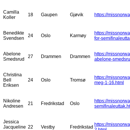
Camilla
18
Gaupen
Gjøvik
https://missnorwa
Koller
Benedikte
https://missnorwa
24
Oslo
Karmøy
Svendsen
for-semifinaleutta
Abelone
https://missnorwa
27
Drammen
Drammen
Smedsrud
abelone-smedsru
Christina
https://missnorwa
Bell
24
Oslo
Tromsø
meg-1-16.html
Eriksen
Nikoline
https://missnorwa
21
Fredrikstad
Oslo
Andresen
semifinaleuttak.h
Jessica
https://missnorwa
Jacqueline
22
Vestby
Fredrikstad
2.html