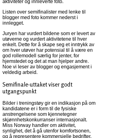
aktiviteter og innleverte foto.
Listen over semifinalister med lenke til
blogger med foto kommer nederst i
innlegget.
Juryen har vurdert bildene som er levert av
utøverne og vurdert aktivitetene til hver
enkelt. Dette for å skape seg et inntrykk av
om hver utøver har potensial til å være en
god rollemodell særlig for jenter, for
hjemstedet og det at man hjelper andre.
Noe vi leser av blogger og engasjement i
veldedig arbeid.
Semifinale-uttaket viser godt
utgangspunkt
Bilder i treningstøy gir en indikasjon på om
kandidatene er i form til de fysiske
anstrengelsene som kjennetegner
skjønnhetskonkurranser internasjonalt.
Miss Norway handler om aktivitet,
synlighet, det å gå utenfor komfortsonen,
og å representere kommersielle bedrifter,