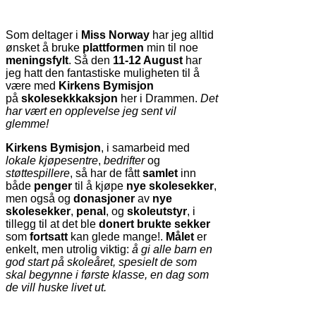
Som deltager i
Miss Norway
har jeg alltid
ønsket å bruke
plattformen
min til noe
meningsfylt
. Så den
11-12 August
har
jeg hatt den fantastiske muligheten til å
være med
Kirkens Bymisjon
på
skolesekkkaksjon
her i Drammen.
Det
har vært en opplevelse jeg sent vil
glemme!
Kirkens Bymisjon
, i samarbeid med
lokale kjøpesentre
,
bedrifter
og
støttespillere
, så har de fått
samlet
inn
både
penger
til å kjøpe
nye skolesekker
,
men også og
donasjoner
av
nye
skolesekker
,
penal
, og
skoleutstyr
, i
tillegg til at det ble
donert brukte sekker
som
fortsatt
kan glede mange!.
Målet
er
enkelt, men utrolig viktig:
å gi alle barn en
god start på skoleåret, spesielt de som
skal begynne i første klasse, en dag som
de vill huske livet ut.