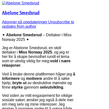
Abelone Smedsrud
Abonner på oppdateringer
Unsubscribe to
updates from author
✦
Abelone Smedsrud
– Deltaker i Miss
Norway 2025 ✦
Jeg er Abelone Smedsrud, en stolt
deltaker i
Miss Norway 2025
, og jeg er
her for å skape bevissthet rundt et tema
som er utrolig viktig for meg:
vold i nære
relasjoner
.
Ved å bruke denne plattformen håper jeg
å
informere
og
motivere
andre til å søke
hjelp,
bryte ut
av destruktive mønstre og
finne
styrke
gjennom
selvutvikling
.
Ved siden av mitt engasjement for viktige
sosiale saker, ønsker jeg også å dele mer
om meg selv og mine interesser. Jeg
ønsker å inspirere andre til å vokse både