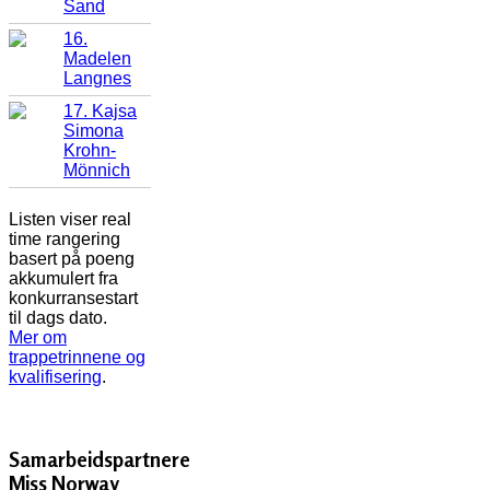
Sand
16.
Madelen
Langnes
17. Kajsa
Simona
Krohn-
Mönnich
Listen viser real
time rangering
basert på poeng
akkumulert fra
konkurransestart
til dags dato.
Mer om
trappetrinnene og
kvalifisering
.
Samarbeidspartnere
Miss Norway