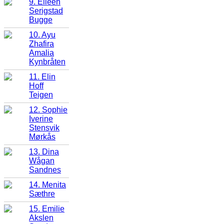
9. Eileen
Serigstad
Bugge
10. Ayu
Zhafira
Amalia
Kynbråten
11. Elin
Hoff
Teigen
12. Sophie
Iverine
Stensvik
Mørkås
13. Dina
Wågan
Sandnes
14. Menita
Sæthre
15. Emilie
Akslen