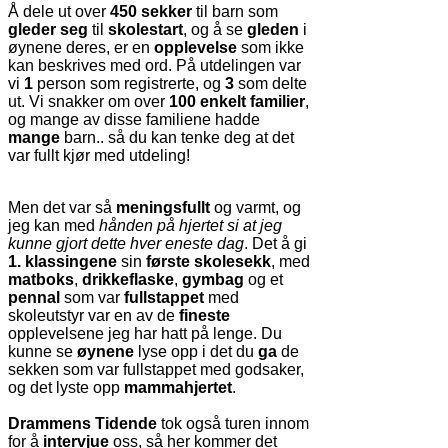
Å dele ut over
450 sekker
til barn som
gleder seg
til
skolestart
, og å se
gleden
i
øynene deres, er en
opplevelse
som ikke
kan beskrives med ord. På utdelingen var
vi
1
person som registrerte, og
3
som delte
ut. Vi snakker om over
100 enkelt familier
,
og mange av disse familiene hadde
mange
barn.. så du kan tenke deg at det
var fullt kjør med utdeling!
Men det var så
meningsfullt
og varmt, og
jeg kan med
hånden på hjertet si at jeg
kunne gjort dette hver eneste dag
. Det å gi
1. klassingene
sin
første skolesekk
, med
matboks
,
drikkeflaske
,
gymbag
og et
pennal
som var
fullstappet
med
skoleutstyr var en av de
fineste
opplevelsene jeg har hatt på lenge. Du
kunne se
øynene
lyse opp i det du
ga
de
sekken som var fullstappet med godsaker,
og det lyste opp
mammahjertet
.
Drammens Tidende
tok også turen innom
for å
intervjue
oss, så her kommer det