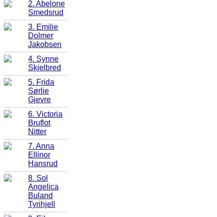
2. Abelone
Smedsrud
3. Emilie
Dolmer
Jakobsen
4. Synne
Skjelbred
5. Frida
Sørlie
Gjevre
6. Victoria
Bruflot
Nitter
7. Anna
Ellinor
Hansrud
8. Sol
Angelica
Buland
Tyrihjell