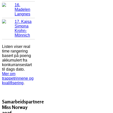
16.
Madelen
Langnes
17. Kajsa
Simona
Krohn-
Mönnich
Listen viser real
time rangering
basert på poeng
akkumulert fra
konkurransestart
til dags dato.
Mer om
trappetrinnene og
kvalifisering
.
Samarbeidspartnere
Miss Norway
2026