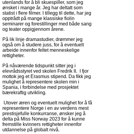
utenlands for å bli skuespiller, som jeg
ønsket i mange år. Jeg har deltatt som
statist i flere filmer. I tillegg til dette, har jeg
opptrådt på mange klassiske fiolin
seminarer og forestillinger med både sang
og teater oppigjennom årene.
På lik linje dramastudier, drømmer jeg
også om å studere juss, for å eventuelt
arbeide innenfor feltet menneskelige
rettigheter.
På nåværende tidspunkt sitter jeg i
elevrådsstyret ved skolen Fredrik II. I fjor
mottok jeg et Erasmus stipend. Da fikk jeg
mulighet å representere skolen min i
Spania, i forbindelse med prosjektet
bærekraftig utvikling.
Utover æren og eventuelt mulighet for å få
representere Norge i en av verdens mest
prestisjefulle konkurranse, ønsker jeg å
delta på Miss Norway 2023 for å kunne
fremstille kvinners rettigheter innenfor
utdannelse på globalt nivå.