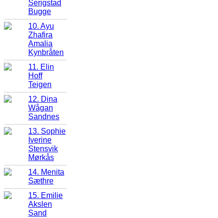
Serigstad
Bugge
10. Ayu
Zhafira
Amalia
Kynbråten
11. Elin
Hoff
Teigen
12. Dina
Wågan
Sandnes
13. Sophie
Iverine
Stensvik
Mørkås
14. Menita
Sæthre
15. Emilie
Akslen
Sand