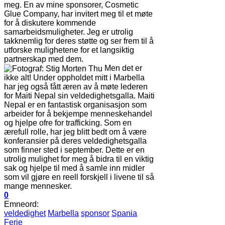
meg. En av mine sponsorer, Cosmetic
Glue Company, har invitert meg til et møte
for å diskutere kommende
samarbeidsmuligheter. Jeg er utrolig
takknemlig for deres støtte og ser frem til å
utforske mulighetene for et langsiktig
partnerskap med dem.
Men det er
ikke alt! Under oppholdet mitt i Marbella
har jeg også fått æren av å møte lederen
for Maiti Nepal sin veldedighetsgalla. Maiti
Nepal er en fantastisk organisasjon som
arbeider for å bekjempe menneskehandel
og hjelpe ofre for trafficking. Som en
ærefull rolle, har jeg blitt bedt om å være
konferansier på deres veldedighetsgalla
som finner sted i september. Dette er en
utrolig mulighet for meg å bidra til en viktig
sak og hjelpe til med å samle inn midler
som vil gjøre en reell forskjell i livene til så
mange mennesker.
0
Emneord:
veldedighet
Marbella
sponsor
Spania
Ferie