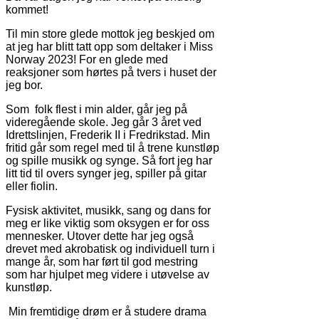
kommet!
Til min store glede mottok jeg beskjed om
at jeg har blitt tatt opp som deltaker i Miss
Norway 2023! For en glede med
reaksjoner som hørtes på tvers i huset der
jeg bor.
Som folk flest i min alder, går jeg på
videregående skole. Jeg går 3 året ved
Idrettslinjen, Frederik II i Fredrikstad. Min
fritid går som regel med til å trene kunstløp
og spille musikk og synge. Så fort jeg har
litt tid til overs synger jeg, spiller på gitar
eller fiolin.
Fysisk aktivitet, musikk, sang og dans for
meg er like viktig som oksygen er for oss
mennesker. Utover dette har jeg også
drevet med akrobatisk og individuell turn i
mange år, som har ført til god mestring
som har hjulpet meg videre i utøvelse av
kunstløp.
Min fremtidige drøm er å studere drama