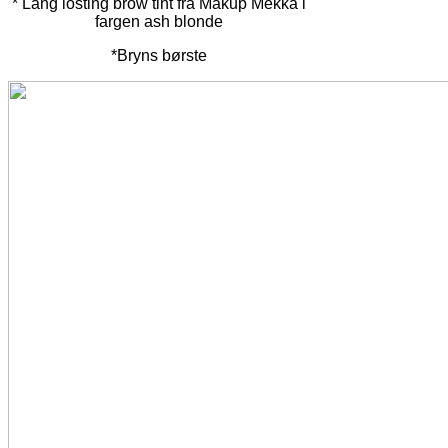
* Lang losting brow tint fra Makup Mekka i
fargen ash blonde
*Bryns børste