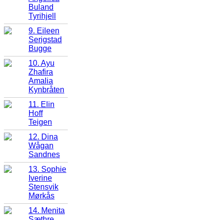
Buland
Tyrihjell
9. Eileen
Serigstad
Bugge
10. Ayu
Zhafira
Amalia
Kynbråten
11. Elin
Hoff
Teigen
12. Dina
Wågan
Sandnes
13. Sophie
Iverine
Stensvik
Mørkås
14. Menita
Sæthre