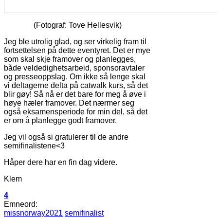
(Fotograf: Tove Hellesvik)
Jeg ble utrolig glad, og ser virkelig fram til
fortsettelsen på dette eventyret. Det er mye
som skal skje framover og planlegges,
både veldedighetsarbeid, sponsoravtaler
og presseoppslag. Om ikke så lenge skal
vi deltagerne delta på catwalk kurs, så det
blir gøy! Så nå er det bare for meg å øve i
høye hæler framover. Det nærmer seg
også eksamensperiode for min del, så det
er om å planlegge godt framover.
Jeg vil også si gratulerer til de andre
semifinalistene<3
Håper dere har en fin dag videre.
Klem
4
Emneord:
missnorway2021
semifinalist