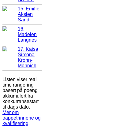
15. Emilie
Akslen
Sand
16.
Madelen
Langnes
17. Kajsa
Simona
Krohn-
Mönnich
Listen viser real
time rangering
basert på poeng
akkumulert fra
konkurransestart
til dags dato.
Mer om
trappetrinnene og
kvalifisering
.