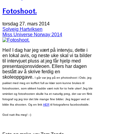
Fotoshoot.
torsdag 27. mars 2014
Solveig Hartviksen
Miss Universe Norway 2014
Hei! I dag har jeg vært på intervju, dette i
en lokal avis, og neste uke skal vi ta bilder
til intervjuet pluss at jeg får hjelp med
presentasjonsvideoen. Ellers har dagen
bestått av å skrive ferdig en
skoleoppgave.
I går var jeg på en photoshoot i Oslo, jeg
pakket med meg en koffert full av klær som kunne brukes til
fotoshooten, som sikkert hadde vært nok for to hele uker!
Jeg ble
sminket og fotoshooten skulle ha et naturlig preg, det var en flink
fotograf og jeg tror det ble mange fine bilder.
Jeg legger ved et
bilde ifra shooten. Og en link
HER
til fotografens facebookside.
God natt ifra meg! :-)