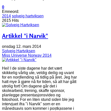
0
Emneord:
2014
solveig hartviksen
2615 Hits
Artikkel "i Narvik"
onsdag 12. mars 2014
Solveig Hartviksen
Miss Universe Norway 2014
Hei! I de siste dagene har det vært
skikkelig vårlig ute, veldig deilig og uvant
for en nordlending så tidlig på året. Jeg har
hatt mye å gjøre nå for tiden, så alt har gått
utrolig fort! Om dagene går det i
skolearbeid, trening, skaffe sponsor,
planlegge presentasjonsvideo og
fotoshoot. For en liten stund siden ble jeg
intervjuet ifra "i Narvik" som er en
månedsavis som kommer i postkassene i