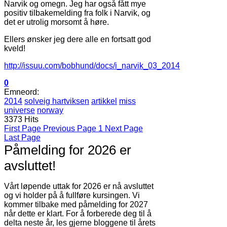
Narvik og omegn. Jeg har også fått mye
positiv tilbakemelding fra folk i Narvik, og
det er utrolig morsomt å høre.
Ellers ønsker jeg dere alle en fortsatt god
kveld!
http://issuu.com/bobhund/docs/i_narvik_03_2014
0
Emneord:
2014
solveig hartviksen
artikkel
miss
universe
norway
3373 Hits
First Page
Previous Page
1
Next Page
Last Page
Påmelding for 2026 er
avsluttet!
Vårt løpende uttak for 2026 er nå avsluttet
og vi holder på å fullføre kursingen. Vi
kommer tilbake med påmelding for 2027
når dette er klart. For å forberede deg til å
delta neste år, les gjerne bloggene til årets