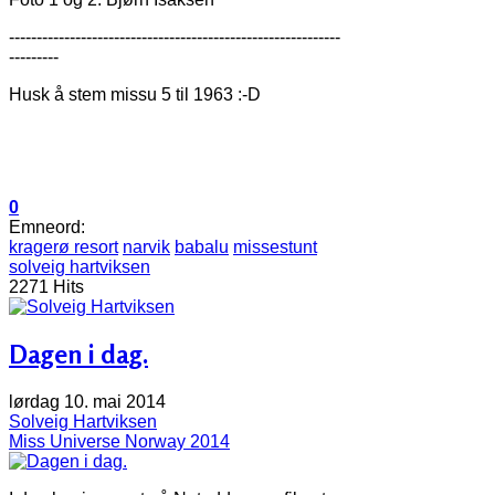
------------------------------------------------------------
---------
Husk å stem missu 5 til 1963 :-D
0
Emneord:
kragerø resort
narvik
babalu
missestunt
solveig hartviksen
2271 Hits
Dagen i dag.
lørdag 10. mai 2014
Solveig Hartviksen
Miss Universe Norway 2014