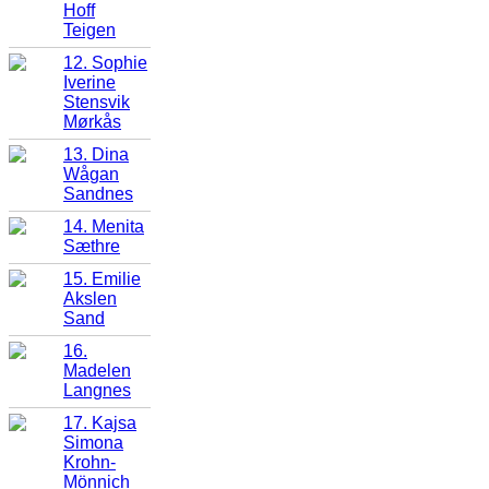
Hoff
Teigen
12. Sophie
Iverine
Stensvik
Mørkås
13. Dina
Wågan
Sandnes
14. Menita
Sæthre
15. Emilie
Akslen
Sand
16.
Madelen
Langnes
17. Kajsa
Simona
Krohn-
Mönnich