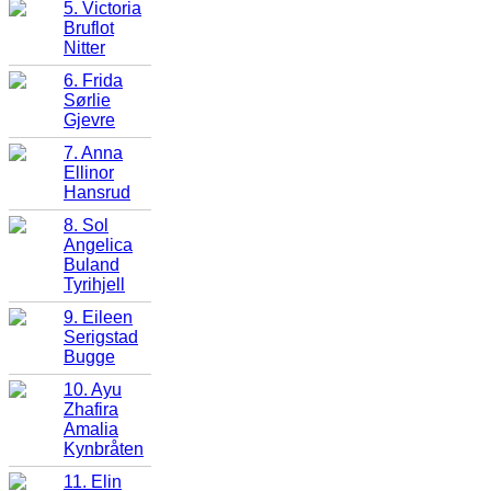
5. Victoria
Bruflot
Nitter
6. Frida
Sørlie
Gjevre
7. Anna
Ellinor
Hansrud
8. Sol
Angelica
Buland
Tyrihjell
9. Eileen
Serigstad
Bugge
10. Ayu
Zhafira
Amalia
Kynbråten
11. Elin