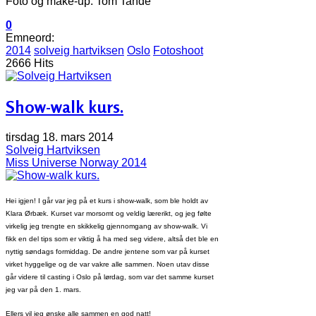
Foto og make-up: Tom Tande
0
Emneord:
2014
solveig hartviksen
Oslo
Fotoshoot
2666 Hits
Show-walk kurs.
tirsdag 18. mars 2014
Solveig Hartviksen
Miss Universe Norway 2014
Hei igjen! I går var jeg på et kurs i show-walk, som ble holdt av
Klara Ørbæk. Kurset var morsomt og veldig lærerikt, og jeg følte
virkelig jeg trengte en skikkelig gjennomgang av show-walk. Vi
fikk en del tips som er viktig å ha med seg videre, altså det ble en
nyttig søndags formiddag.
De andre jentene som var på kurset
virket hyggelige og de var vakre alle sammen. Noen utav disse
går videre til casting i Oslo på lørdag, som var det samme kurset
jeg var på den 1. mars.
Ellers vil jeg ønske alle sammen en god natt!