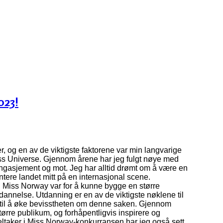
023!
 og en av de viktigste faktorene var min langvarige
ss Universe. Gjennom årene har jeg fulgt nøye med
ngasjement og mot. Jeg har alltid drømt om å være en
tere landet mitt på en internasjonal scene.
 i Miss Norway var for å kunne bygge en større
utdannelse. Utdanning er en av de viktigste nøklene til
a til å øke bevisstheten om denne saken. Gjennom
tørre publikum, og forhåpentligvis inspirere og
eltaker i Miss Norway-konkurransen har jeg også sett