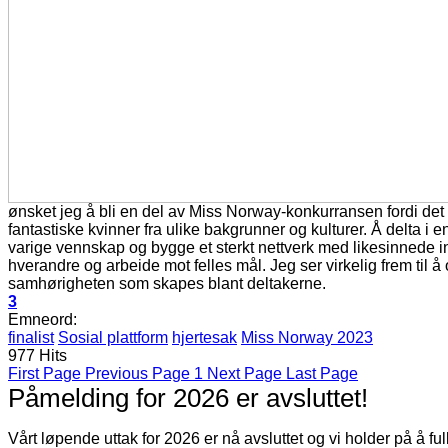
ønsket jeg å bli en del av Miss Norway-konkurransen fordi det 
fantastiske kvinner fra ulike bakgrunner og kulturer. Å delta i
varige vennskap og bygge et sterkt nettverk med likesinnede i
hverandre og arbeide mot felles mål. Jeg ser virkelig frem til 
samhørigheten som skapes blant deltakerne.
3
Emneord:
finalist
Sosial plattform
hjertesak
Miss Norway 2023
977 Hits
First Page
Previous Page
1
Next Page
Last Page
Påmelding for 2026 er avsluttet!
Vårt løpende uttak for 2026 er nå avsluttet og vi holder på å f