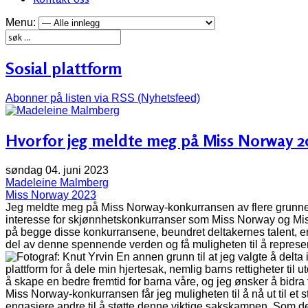
Menu:
Sosial plattform
Abonner på listen via RSS (Nyhetsfeed)
Hvorfor jeg meldte meg på Miss Norway 2
søndag 04. juni 2023
Madeleine Malmberg
Miss Norway 2023
Jeg meldte meg på Miss Norway-konkurransen av flere grunner,
interesse for skjønnhetskonkurranser som Miss Norway og Mi
på begge disse konkurransene, beundret deltakernes talent, e
del av denne spennende verden og få muligheten til å represen
En annen grunn til at jeg valgte å delta
plattform for å dele min hjertesak, nemlig barns rettigheter til 
å skape en bedre fremtid for barna våre, og jeg ønsker å bidr
Miss Norway-konkurransen får jeg muligheten til å nå ut til et s
engasjere andre til å støtte denne viktige sakskampen. Som d