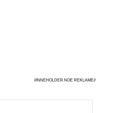
//INNEHOLDER NOE REKLAME//