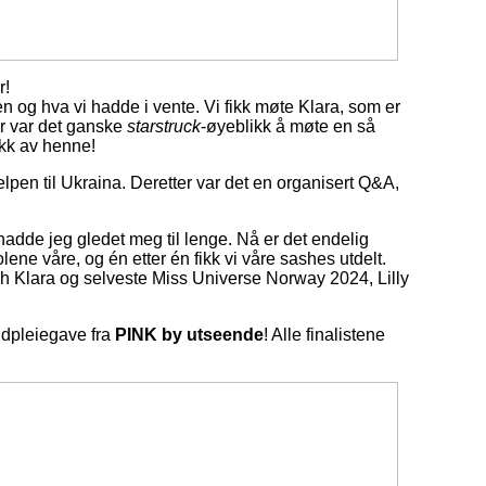
r!
 og hva vi hadde i vente. Vi fikk møte Klara, som er
r var det ganske
starstruck
-øyeblikk å møte en så
ikk av henne!
pen til Ukraina. Deretter var det en organisert Q&A,
 hadde jeg gledet meg til lenge. Nå er det endelig
kjolene våre, og én etter én fikk vi våre sashes utdelt.
h Klara og selveste Miss Universe Norway 2024, Lilly
udpleiegave fra
PINK by utseende
! Alle finalistene