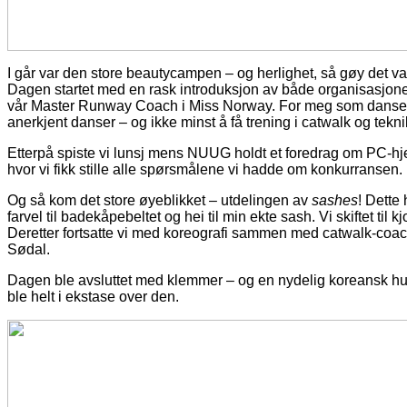
I går var den store beautycampen – og herlighet, så gøy det va
Dagen startet med en rask introduksjon av både organisasjonen
vår Master Runway Coach i Miss Norway. For meg som danse
anerkjent danser – og ikke minst å få trening i catwalk og tekn
Etterpå spiste vi lunsj mens NUUG holdt et foredrag om PC-hjel
hvor vi fikk stille alle spørsmålene vi hadde om konkurransen.
Og så kom det store øyeblikket – utdelingen av
sashes
! Dette
farvel til badekåpebeltet og hei til min ekte sash. Vi skiftet til 
Deretter fortsatte vi med koreografi sammen med catwalk-coac
Sødal.
Dagen ble avsluttet med klemmer – og en nydelig koreansk h
ble helt i ekstase over den.