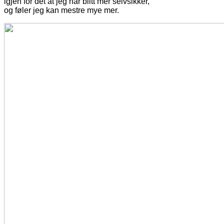
igjen for det at jeg har blitt mer selvsikker,
og føler jeg kan mestre mye mer.