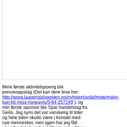
Mine første aktivitetspoeng ble
presseoppslag (Det kan dere lese her:
http://www.laagendalsposten.no/nyheter/uvdal/mote/malin-
kan-bli-miss-norway/s/5-64-257149
), og
min første sponsor ble Spar handelslag fra
Geilo. Jeg syns det var vanskelig til tider
og hele tiden skulle være i kontakt med
nye mennesker, men igjen har jeg fått