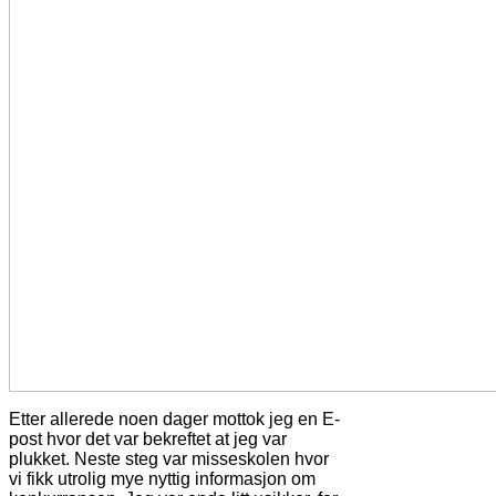
Etter allerede noen dager mottok jeg en E-
post hvor det var bekreftet at jeg var
plukket. Neste steg var misseskolen hvor
vi fikk utrolig mye nyttig informasjon om