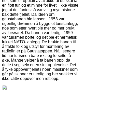
her, som er opptatt av at akkurat du skal få
en flott tur, og et minne for livet. Ikke visste
jeg at det fantes så vanvittig mye historie
bak dette fjellet. Da ideen om
gaustabanen ble lansert i 1953 var
egentlig drømmen å bygge et turistanlegg,
noe som etter hvert ble mer og mer brukt
av forsvaret. Da banen var ferdig i 1959
var turismen borte, og det ble et hermetisk
lukket NATO- anlegg. De brukte banen til
å frakte folk og utstyr for montering av
radiolinjer på Gaustatoppen. Nå i senere
tid har turismen bare økt, og forsetter å
øke. Mange velger å ta banen opp, da
dette i seg selv er en stor opplevelse. Det
å fyke oppover fjellet i noen maskiner som
går på skinner er utrolig, og her snakker vi
ikke «litt» oppover men rett opp.