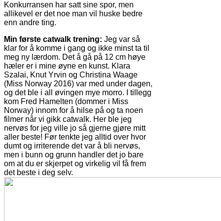
Konkurransen har satt sine spor, men
allikevel er det noe man vil huske bedre
enn andre ting.
Min første catwalk trening:
Jeg var så
klar for å komme i gang og ikke minst ta til
meg ny lærdom. Det å gå på 12 cm høye
hæler er i mine øyne en kunst. Klara
Szalai, Knut Yrvin og Christina Waage
(Miss Norway 2016) var med under dagen,
og det ble i all øvingen mye morro. I tillegg
kom Fred Hamelten (dommer i Miss
Norway) innom for å hilse på og ta noen
filmer når vi gikk catwalk. Her ble jeg
nervøs for jeg ville jo så gjerne gjøre mitt
aller beste! Før tenkte jeg alltid over hvor
dumt og irriterende det var å bli nervøs,
men i bunn og grunn handler det jo bare
om at du er skjerpet og virkelig vil få frem
det beste i deg selv.