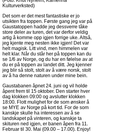
(Foto: Knut Nyheim, Kamerina
Kulturverksted)
Det som er det mest fantastiske er jo
utsikten fra toppen. Første gang jeg var på
Gaustatoppen hadde jeg dessverre tåke
store deler av turen, det var derfor veldig
artig å komme opp igjen forrige uke. Altså,
jeg kjente meg nesten ikke igjen! Det var
helt magisk. Litt vind, men himmelen var
helt klar. Når du står her på toppen kan du
se 1/6 av Norge, og du har en følelse av at
du er på toppen av landet ditt. Jeg kjenner
jeg blir så stolt, stolt av å være norsk, stolt
av å ha denne naturen under mine bein.
Gaustabanen åpnet 24. juni og vil holde
åpent frem til 15 oktober. Den starter hver
dag klokken 09:00 og avslutter klokken
18:00. Flott mulighet for de som ønsker å
se MYE av Norge på kort tid. For de som
kanskje skulle ha interessen av å se
landskapet på vinteren, og kanskje ta
skituren ned igjen, er banen åpen fra 11.
Februar til 30. Mai (09.00 – 17.00). Enjoy!