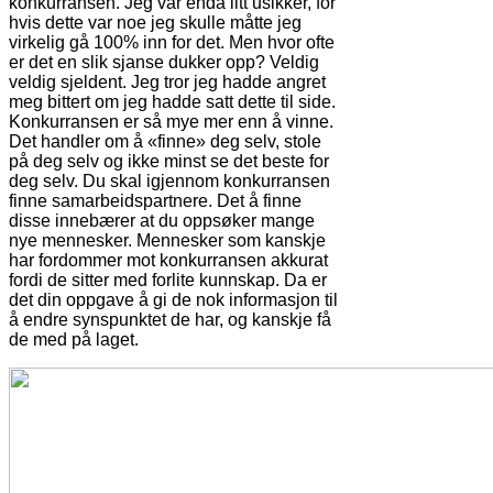
konkurransen. Jeg var enda litt usikker, for
hvis dette var noe jeg skulle måtte jeg
virkelig gå 100% inn for det. Men hvor ofte
er det en slik sjanse dukker opp? Veldig
veldig sjeldent. Jeg tror jeg hadde angret
meg bittert om jeg hadde satt dette til side.
Konkurransen er så mye mer enn å vinne.
Det handler om å «finne» deg selv, stole
på deg selv og ikke minst se det beste for
deg selv. Du skal igjennom konkurransen
finne samarbeidspartnere. Det å finne
disse innebærer at du oppsøker mange
nye mennesker. Mennesker som kanskje
har fordommer mot konkurransen akkurat
fordi de sitter med forlite kunnskap. Da er
det din oppgave å gi de nok informasjon til
å endre synspunktet de har, og kanskje få
de med på laget.