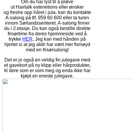
Om du har lyst til å prøve
ut
Hairtalk
extenetions
eller ønsker
og
freshe
opp håret i jula, kan du kontakte
A-salong på tlf. 959 60 600 eller ta turen
innom Sørlandssenteret. A-salong finner
du i 2.etasje. Du kan også bestille direkte
frisørtime fra deres hjemmeside ved å
trykke
HER
. Jeg kan med hånden på
hjertet si at jeg aldri har vært mer fornøyd
med en frisørsalong!
Det er jo også en veldig fin julegave med
et gavekort på ny klipp eller hårprodukter,
til dere som er som meg og enda ikke har
kjøpt en eneste julegave.