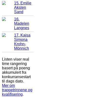
15. Emilie
Akslen
Sand
16.
Madelen
Langnes
17. Kajsa
Simona
Krohn-
Mönnich
Listen viser real
time rangering
basert på poeng
akkumulert fra
konkurransestart
til dags dato.
Mer om
trappetrinnene og
kvalifisering
.