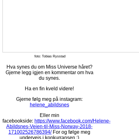
foto: Tobias Rysstad
Hva synes du om Miss
Universe
håret?
Gjerne legg igjen en kommentar om hva
du
synes
.
Ha en fin kveld videre!
Gjerne følg meg på instagram:
helene_abildsnes
Eller min
facebookside:
https://www.facebook.com/Helene-
Abildsnes-Veien-til-Miss-Norway-2018-
171002526786394/
For og følge meg
underveis i konkurransen :)