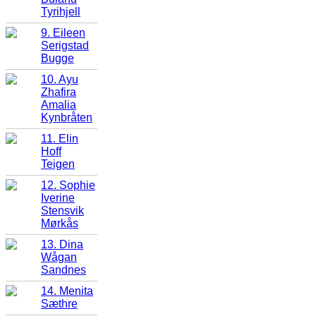
Tyrihjell
9. Eileen
Serigstad
Bugge
10. Ayu
Zhafira
Amalia
Kynbråten
11. Elin
Hoff
Teigen
12. Sophie
Iverine
Stensvik
Mørkås
13. Dina
Wågan
Sandnes
14. Menita
Sæthre