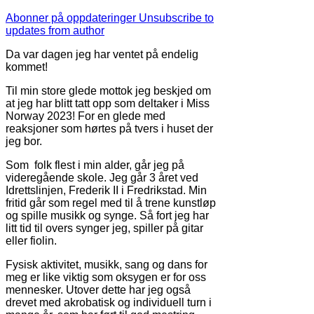
Abonner på oppdateringer
Unsubscribe to
updates from author
Da var dagen jeg har ventet på endelig
kommet!
Til min store glede mottok jeg beskjed om
at jeg har blitt tatt opp som deltaker i Miss
Norway 2023! For en glede med
reaksjoner som hørtes på tvers i huset der
jeg bor.
Som folk flest i min alder, går jeg på
videregående skole. Jeg går 3 året ved
Idrettslinjen, Frederik II i Fredrikstad. Min
fritid går som regel med til å trene kunstløp
og spille musikk og synge. Så fort jeg har
litt tid til overs synger jeg, spiller på gitar
eller fiolin.
Fysisk aktivitet, musikk, sang og dans for
meg er like viktig som oksygen er for oss
mennesker. Utover dette har jeg også
drevet med akrobatisk og individuell turn i