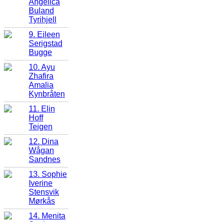
Angelica
Buland
Tyrihjell
9. Eileen
Serigstad
Bugge
10. Ayu
Zhafira
Amalia
Kynbråten
11. Elin
Hoff
Teigen
12. Dina
Wågan
Sandnes
13. Sophie
Iverine
Stensvik
Mørkås
14. Menita