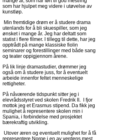
mange år, som har ført til god mestring
som har hjulpet meg videre i utøvelse av
kunstløp.
Min fremtidige drøm er å studere drama
utenlands for å bli skuespiller, som jeg
ønsket i mange år. Jeg har deltatt som
statist i flere filmer. I tillegg til dette, har jeg
opptrådt på mange klassiske fiolin
seminarer og forestillinger med både sang
og teater oppigjennom årene.
På lik linje dramastudier, drømmer jeg
også om å studere juss, for å eventuelt
arbeide innenfor feltet menneskelige
rettigheter.
På nåværende tidspunkt sitter jeg i
elevrådsstyret ved skolen Fredrik II. I fjor
mottok jeg et Erasmus stipend. Da fikk jeg
mulighet å representere skolen min i
Spania, i forbindelse med prosjektet
bærekraftig utvikling.
Utover æren og eventuelt mulighet for å få
representere Norge i en av verdens mest