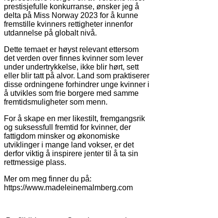
prestisjefulle konkurranse, ønsker jeg å
delta på Miss Norway 2023 for å kunne
fremstille kvinners rettigheter innenfor
utdannelse på globalt nivå.
Dette temaet er høyst relevant ettersom
det verden over finnes kvinner som lever
under undertrykkelse, ikke blir hørt, sett
eller blir tatt på alvor. Land som praktiserer
disse ordningene forhindrer unge kvinner i
å utvikles som frie borgere med samme
fremtidsmuligheter som menn.
For å skape en mer likestilt, fremgangsrik
og suksessfull fremtid for kvinner, der
fattigdom minsker og økonomiske
utviklinger i mange land vokser, er det
derfor viktig å inspirere jenter til å ta sin
rettmessige plass.
Mer om meg finner du på:
https://www.madeleinemalmberg.com