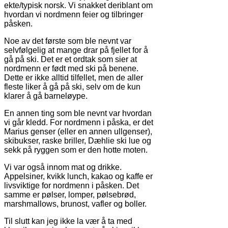
ekte/typisk norsk. Vi snakket deriblant om
hvordan vi nordmenn feier og tilbringer
påsken.
Noe av det første som ble nevnt var
selvfølgelig at mange drar på fjellet for å
gå på ski. Det er et ordtak som sier at
nordmenn er født med ski på benene.
Dette er ikke alltid tilfellet, men de aller
fleste liker å gå på ski, selv om de kun
klarer å gå barneløype.
En annen ting som ble nevnt var hvordan
vi går kledd. For nordmenn i påska, er det
Marius genser (eller en annen ullgenser),
skibukser, raske briller, Dæhlie ski lue og
sekk på ryggen som er den hotte moten.
Vi var også innom mat og drikke.
Appelsiner, kvikk lunch, kakao og kaffe er
livsviktige for nordmenn i påsken. Det
samme er pølser, lomper, pølsebrød,
marshmallows, brunost, vafler og boller.
Til slutt kan jeg ikke la vær å ta med