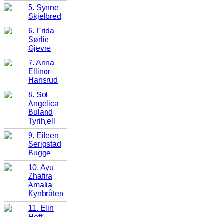
5. Synne
Skjelbred
6. Frida
Sørlie
Gjevre
7. Anna
Ellinor
Hansrud
8. Sol
Angelica
Buland
Tyrihjell
9. Eileen
Serigstad
Bugge
10. Ayu
Zhafira
Amalia
Kynbråten
11. Elin
Hoff