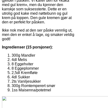
gjelder i påsken. Vi kaller den for «kaka
med gul krem», men du kjenner den
kanskje som suksessterte. Dette er en
utrolig god kake med nøttebunn og gul
krem på toppen. Den gule kremen gjør at
den er perfekt for påsken.
Ikke nok med at den ser påske vennlig ut,
men den er enkel å lage, og smaker veldig
godt!
Ingredienser (15 porsjoner):
300g Mandler
4dl Melis
8 Eggehviter
8 Eggeplommer
2,5dl Kremfløte
4dl Sukker
2ts Vaniljesukker
300g Romtemperert smør
1ss Maisenna/potetmel