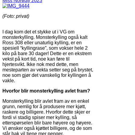
Miss Norway 2023
(Foto: privat)
I dag kom det et stykke ut i VG om
monsterkylling. Monsterkylling også kalt
Ross 308 eller unaturlig kylling, er en
spesiell “kyllingrase”, som vokser hele 2
kilo på bare 30 dager! Dette er en ekstrem
vekst på kort tid, noe kan føre til
hjertesvikt. Ikke nok med dette, men
mesteparten av vekta setter seg på brystet,
noe som gjør det vanskelig for kyllingen å
vakle.
Hvorfor blir monsterkylling avlet fram?
Monsterkylling blir avlet fram av en enkel
grunn, nemlig for å produsere mer kjøtt,
raskere og billigere. Hvorfor dette skjer er
fordi vi stadig spiser mer kylling, så
etterspørselen blir bare høyere og høyere.
Vi ønsker også kjøttet billigere, og de som
står bak vil tjene mer penger.