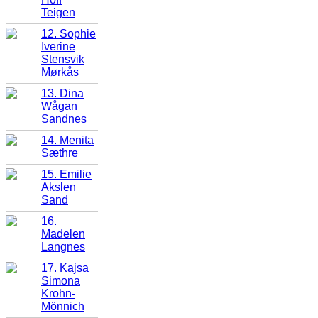
Teigen
12. Sophie
Iverine
Stensvik
Mørkås
13. Dina
Wågan
Sandnes
14. Menita
Sæthre
15. Emilie
Akslen
Sand
16.
Madelen
Langnes
17. Kajsa
Simona
Krohn-
Mönnich