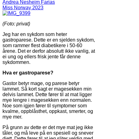
Andrea Nesheim Farias
Miss Norway 2023
(Foto: privat)
Jeg har en sykdom som heter
gastroparese. Dette er en sjelden sykdom,
som rammer flest diabetikere i 50-60
årene. Det er derfor absolutt ikke vanlig, at
ei ung og ellers frisk jente får denne
sykdommen.
Hva er gastroparese?
Gastor betyr mage, og parese betyr
lammet. Så kort sagt er magesekken min
delvis lammet. Dette fører til at mat ligger
mye lengre i magesekken enn normalen.
Noe som igjen fører til symptomer som
kvalme, oppblåsthet, oppkast, smerter, og
mye mer.
På grunn av dette er det mye mat jeg ikke
tåler, og må leve på en spesiell og snever
diett. Dette fører til at jeg sliter veldig med