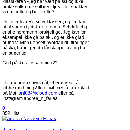
klassikeren «jeg har vært på ski og ikke
bruke solkrem» solbrent fjes. Her snakker
vi om brille og buff skille?
Dette er hva Reiseliv-klassen, og jeg fant
ut at var en typisk nordmann. Selvfølgelig
er alle nordmenn forskjellige. Jeg kan for
eksempel ikke gå på ski, og er ikke glad i
brunost. Men uansett hvordan du tilbringer
påska, håper jeg du får slappet av, og har
en super tid.
God påske alle sammen??
Har du noen spørsmål, eller ønsker å
jobbe med meg? Ikke nøl med å ta kontakt
på Mail
anf03@icloud.com
eller på
Instagram andrea_n_farias
0
852 Hits