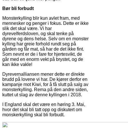
Bør bli forbudt
Monsterkylling blir kun avlet fram, med
mennesker og penger i fokus. Dette er ikke
slik det skal være. Vi har
dyrevelferdsloven, og skal tenke på
dyrene og dens helse. Selv om en monster
kylling har greie forhold rundt seg på
gården og får mat, så har de det ikke fint.
Som nevnt er de i fare for hjertesvikt, de
går med en enorm vekt på brystet, og de
kan ikke vakle!
Dyrevernalliansen mener dette er direkte
brudd på lovene vi har. De kjører derfor en
kampanje mot Kiwi, for å få slutt på salg av
monsterkylling. Rema på den andre siden,
kuttet ut slag av denne kyllingen i 2018.
I England skal det være en høring 3. Mai,
hvor det skal bli tatt opp og diskutert om
monskerkylling skal bli forbudt.