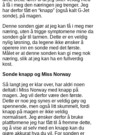
å få i meg den næringen jeg trenger. Jeg
har derfor fått en “knapp” (også kalt G-Jet
sonde), på magen.
Denne sonden gjør at jeg kan få i meg mer
næring, uten å trigge symptomene mine da
sonden går til tarmen. Dette er en veldig
nylig løsning, da legene ikke ønsker å
operere inn en sonde med det første.
Målet er at denne sonden kan gi meg nok
næring, slik at jeg kan ha en fullverdig
kost.
Sonde knapp og Miss Norway
Så langt jeg er klar over, har aldri noen
deltatt i Miss Norway med knapp på
magen. Jeg vil derfor være den første.
Dette er noe jeg synes er veldig gøy og
spennende, men også litt skummelt, fordi
knapp på magen er ikke veldig
normalisert. Jeg ønsker derfor å bruke
plattformene jeg har fått til å fremme dette,
og å vise at selv med en knapp kan du
gjøre akkurat hva du vil. For sonden er