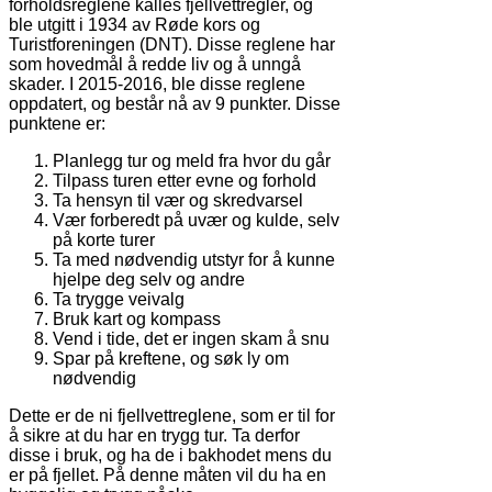
forholdsreglene kalles fjellvettregler, og
ble utgitt i 1934 av Røde kors og
Turistforeningen (DNT). Disse reglene har
som hovedmål å redde liv og å unngå
skader. I 2015-2016, ble disse reglene
oppdatert, og består nå av 9 punkter. Disse
punktene er:
Planlegg tur og meld fra hvor du går
Tilpass turen etter evne og forhold
Ta hensyn til vær og skredvarsel
Vær forberedt på uvær og kulde, selv
på korte turer
Ta med nødvendig utstyr for å kunne
hjelpe deg selv og andre
Ta trygge veivalg
Bruk kart og kompass
Vend i tide, det er ingen skam å snu
Spar på kreftene, og søk ly om
nødvendig
Dette er de ni fjellvettreglene, som er til for
å sikre at du har en trygg tur. Ta derfor
disse i bruk, og ha de i bakhodet mens du
er på fjellet. På denne måten vil du ha en