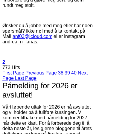
rundt meg stolt.
Ønsker du å jobbe med meg eller har noen
spørsmål? Ikke nøl med å ta kontakt på
Mail
anf03@icloud.com
eller Instagram
andrea_n_farias.
2
773 Hits
First Page
Previous Page
38
39
40
Next
Page
Last Page
Påmelding for 2026 er
avsluttet!
Vårt løpende uttak for 2026 er nå avsluttet
og vi holder på å fullføre kursingen. Vi
kommer tilbake med påmelding for 2027
når dette er klart. For å forberede deg til å
delta neste år, les gjerne bloggene til årets
deltakere, og kom på finalen i august.