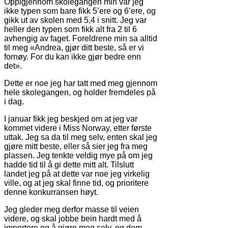
Oppigjennom skolegangen min var jeg
ikke typen som bare fikk 5’ere og 6’ere, og
gikk ut av skolen med 5,4 i snitt. Jeg var
heller den typen som fikk alt fra 2 til 6
avhengig av faget. Foreldrene min sa alltid
til meg «Andrea, gjør ditt beste, så er vi
fornøy. For du kan ikke gjør bedre enn
det».
Dette er noe jeg har tatt med meg gjennom
hele skolegangen, og holder fremdeles på
i dag.
I januar fikk jeg beskjed om at jeg var
kommet videre i Miss Norway, etter første
uttak. Jeg sa da til meg selv, enten skal jeg
gjøre mitt beste, eller så sier jeg fra meg
plassen. Jeg tenkte veldig mye på om jeg
hadde tid til å gi dette mitt alt. Tilslutt
landet jeg på at dette var noe jeg virkelig
ville, og at jeg skal finne tid, og prioritere
denne konkurransen høyt.
Jeg gleder meg derfor masse til veien
videre, og skal jobbe bein hardt med å
importere og å gjøre meg selv, og dem