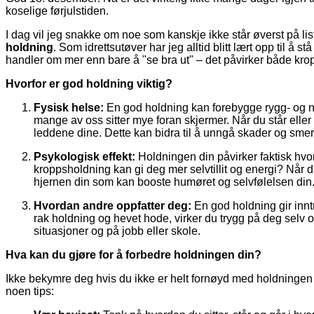
koselige førjulstiden.
I dag vil jeg snakke om noe som kanskje ikke står øverst på lis
holdning
. Som idrettsutøver har jeg alltid blitt lært opp til å 
handler om mer enn bare å "se bra ut" – det påvirker både krop
Hvorfor er god holdning viktig?
Fysisk helse:
En god holdning kan forebygge rygg- og nak
mange av oss sitter mye foran skjermer. Når du står eller
leddene dine. Dette kan bidra til å unngå skader og smerte
Psykologisk effekt:
Holdningen din påvirker faktisk hvo
kroppsholdning kan gi deg mer selvtillit og energi? Når du 
hjernen din som kan booste humøret og selvfølelsen din
Hvordan andre oppfatter deg:
En god holdning gir inntr
rak holdning og hevet hode, virker du trygg på deg selv o
situasjoner og på jobb eller skole.
Hva kan du gjøre for å forbedre holdningen din?
Ikke bekymre deg hvis du ikke er helt fornøyd med holdningen d
noen tips: