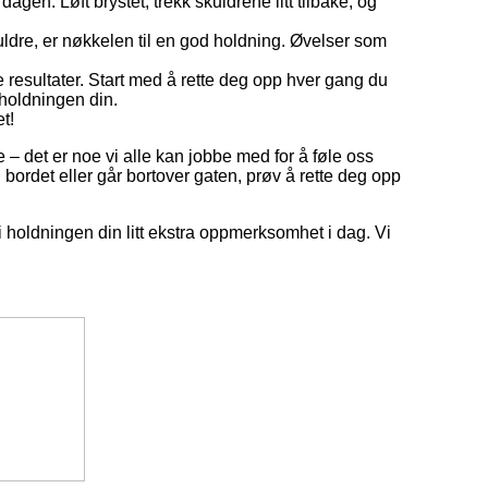
dagen. Løft brystet, trekk skuldrene litt tilbake, og
uldre, er nøkkelen til en god holdning. Øvelser som
e resultater. Start med å rette deg opp hver gang du
 holdningen din.
t!
 – det er noe vi alle kan jobbe med for å føle oss
bordet eller går bortover gaten, prøv å rette deg opp
 gi holdningen din litt ekstra oppmerksomhet i dag. Vi