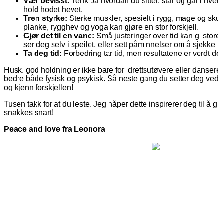
Vær bevisst:
Tenk på hvordan du sitter, står og går i hver
hold hodet hevet.
Tren styrke:
Sterke muskler, spesielt i rygg, mage og sk
planke, rygghev og yoga kan gjøre en stor forskjell.
Gjør det til en vane:
Små justeringer over tid kan gi stor
ser deg selv i speilet, eller sett påminnelser om å sjekke
Ta deg tid:
Forbedring tar tid, men resultatene er verdt de
Husk, god holdning er ikke bare for idrettsutøvere eller dansere
bedre både fysisk og psykisk. Så neste gang du setter deg ved 
og kjenn forskjellen!
Tusen takk for at du leste. Jeg håper dette inspirerer deg til å
snakkes snart!
Peace and love fra Leonora