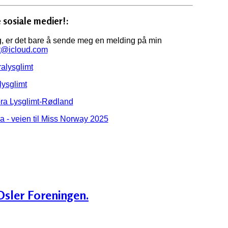
 sosiale medier!:
, er det bare å sende meg en melding på min
mt@icloud.com
alysglimt
lysglimt
a Lysglimt-Rødland
a - veien til Miss Norway 2025
sler Foreningen.