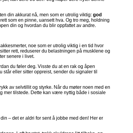
ten din akkurat nå, men som er utrolig viktig:
god
stå rett som en pinne, uansett hva. Og tro meg, holdning
pen din og hvordan du blir oppfattet av andre.
kesmerter, noe som er utrolig viktig i en tid hvor
 sitter rett, reduserer du belastningen på musklene og
r senere i livet.
rdan du føler deg. Visste du at en rak og åpen
står eller sitter oppreist, sender du signaler til
.
ykk av selvtillit og styrke. Når du møter noen med en
g mer tilstede. Dette kan være nyttig både i sosiale
in – det er aldri for sent å jobbe med den! Her er