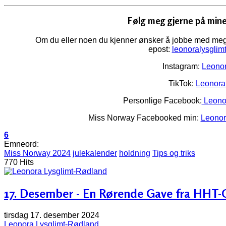
Følg meg gjerne på mine
Om du eller noen du kjenner ønsker å jobbe med meg
epost:
leonoralysgli
Instagram:
Leonor
TikTok:
Leonora
Personlige Facebook:
Leonor
Miss Norway Facebooked min:
Leonor
6
Emneord:
Miss Norway 2024
julekalender
holdning
Tips og triks
770 Hits
17. Desember - En Rørende Gave fra HHT-O
tirsdag 17. desember 2024
Leonora Lysglimt-Rødland