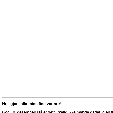
Hei igjen, alle mine fine venner!
God 18. desember! Nå er det virkelig ikke mange dager igjen ti