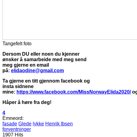
Tangefelt foto
Dersom DU eller noen du kjenner
ønsker å samarbeide med meg send
meg gjerne en email
på:
elidaodine@gmail.com
Ta gjerne en titt gjennom facebook og
insta sidnene
mine:
https://www.facebook.com/MissNorwayElida2020/
o
Håper å høre fra deg!
4
Emneord:
fasade
Glede
lykke
Henrik Ibsen
forventninger
1907 Hits