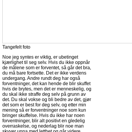
Tangefelt foto
Noe jeg syntes er viktig, er ubetinget
kjærlighet til seg selv. Hvis du ikke oppnår
de målene som er forventet, så går det bra,
du må bare fortsette. Det er ikke verdens
undergang. Andre rundt deg har også
forventninger, det kan hende de blir skuffet
hvis de brytes, men det er menneskelig, og
du skal ikke straffe deg selv på grunn av
det. Du skal vokse og bli bedre av det, gjør
det som er best for deg selv, og etter min
mening så er forventninger noe som kun
bringer skuffelse. Hvis du ikke har noen
forventninger, blir alt positivt en gledelig
overraskelse, og nederlag blir noe man
skyver unna med letthet og går videre