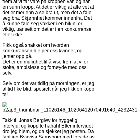
frem at vi tar vare på kroppen vår, og har
en sunn kropp. At det er viktig at alle vet at
det er mer enn å se bra ut, men det å føle
seg bra. Skjønnhet kommer innenfra. Det
å kunne føle seg vakker i en bikini er
viktig, uansett om det er i en konkurranse
eller ikke.
Fikk også snakket om hvordan
konkurransen hjelper oss kvinner, og
jenter opp på.
Det er en mulighet til å vise frem at vi er
stolte, ambisiøse og fornøyde med oss
selv.
Selv om det var tidlig på morningen, er jeg
alltid like blid, spesielt når jeg fikk en kopp
te!
Takk til Jonas Bergløv for hyggelig
intervju, og kopp te hahah! Etter intervjuet
dro jeg hjem, og da sjekket jeg posten. Da
fant jeg Byavisa Sarpsborg med forside av