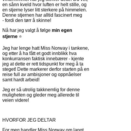
en sånn kveld hvor luften er helt stille, og
en stjerne lyser litt sterkere på himmelen.
Denne stjernen har alltid fascinert meg
- fordi den tørr å skinne!
Nå har jeg valgt å følge
min egen
stjerne
⭐
Jeg har lenge hatt Miss Norway i tankene,
og etter å ha fått et godt innblikk hva
konkurransen faktisk innebærer - kjente
jeg at dette er rett tidspunkt for meg å ta
steget! Dette markerer derfor starten på en
reise full av ambisjoner og oppnåelser
samt hardt arbeid!
Jeg er så utrolig takknemlig for denne
muligheten og gleder meg allerede til
veien videre!
HVORFOR JEG DELTAR
For meg handler Miss Norway om langt