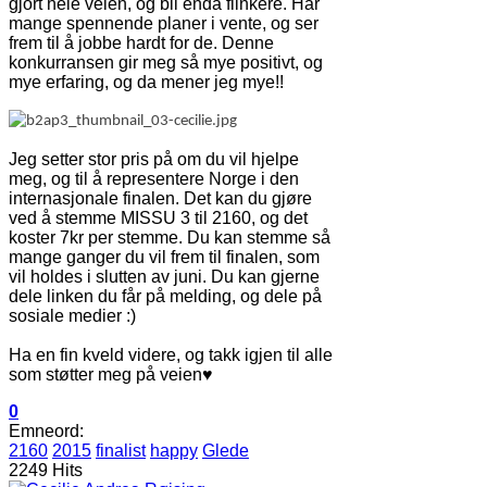
gjort hele veien, og bli enda flinkere. Har
mange spennende planer i vente, og ser
frem til å jobbe hardt for de. Denne
konkurransen gir meg så mye positivt, og
mye erfaring, og da mener jeg mye!!
Jeg setter stor pris på om du vil hjelpe
meg, og til å representere Norge i den
internasjonale finalen. Det kan du gjøre
ved å stemme MISSU 3 til 2160, og det
koster 7kr per stemme. Du kan stemme så
mange ganger du vil frem til finalen, som
vil holdes i slutten av juni. Du kan gjerne
dele linken du får på melding, og dele på
sosiale medier :)
Ha en fin kveld videre, og takk igjen til alle
som støtter meg på veien♥
0
Emneord:
2160
2015
finalist
happy
Glede
2249 Hits