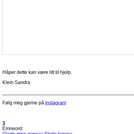
Håper dette kan være litt til hjelp.
Klem Sandra
________________________________________________
Følg meg gjerne på
Instagram
3
Emneord:
Glede
miss norway
Skole
korona