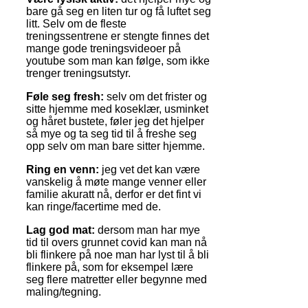
bare gå seg en liten tur og få luftet seg
litt. Selv om de fleste
treningssentrene er stengte finnes det
mange gode treningsvideoer på
youtube som man kan følge, som ikke
trenger treningsutstyr.
Føle seg fresh:
selv om det frister og
sitte hjemme med koseklær, usminket
og håret bustete, føler jeg det hjelper
så mye og ta seg tid til å freshe seg
opp selv om man bare sitter hjemme.
Ring en venn:
jeg vet det kan være
vanskelig å møte mange venner eller
familie akuratt nå, derfor er det fint vi
kan ringe/facertime med de.
Lag god mat:
dersom man har mye
tid til overs grunnet covid kan man nå
bli flinkere på noe man har lyst til å bli
flinkere på, som for eksempel lære
seg flere matretter eller begynne med
maling/tegning.