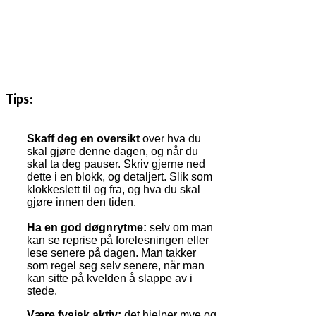
Tips:
Skaff deg en oversikt
over hva du
skal gjøre denne dagen, og når du
skal ta deg pauser. Skriv gjerne ned
dette i en blokk, og detaljert. Slik som
klokkeslett til og fra, og hva du skal
gjøre innen den tiden.
Ha en god døgnrytme:
selv om man
kan se reprise på forelesningen eller
lese senere på dagen. Man takker
som regel seg selv senere, når man
kan sitte på kvelden å slappe av i
stede.
Være fysisk aktiv:
det hjelper mye og