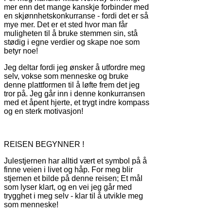
mer enn det mange kanskje forbinder med
en skjønnhetskonkurranse - fordi det er så
mye mer. Det er et sted hvor man får
muligheten til å bruke stemmen sin, stå
stødig i egne verdier og skape noe som
betyr noe!
Jeg deltar fordi jeg ønsker å utfordre meg
selv, vokse som menneske og bruke
denne plattformen til å løfte frem det jeg
tror på. Jeg går inn i denne konkurransen
med et åpent hjerte, et trygt indre kompass
og en sterk motivasjon!
REISEN BEGYNNER !
Julestjernen har alltid vært et symbol på å
finne veien i livet og håp. For meg blir
stjernen et bilde på denne reisen;
Et mål
som lyser klart, og en vei jeg går med
trygghet i meg selv - klar til å utvikle meg
som menneske!