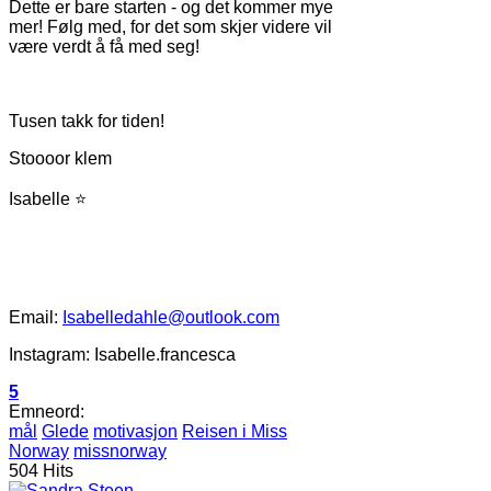
Dette er bare starten - og det kommer mye
mer! Følg med, for det som skjer videre vil
være verdt å få med seg!
Tusen takk for tiden!
Stoooor klem
Isabelle ⭐
Email:
Isabelledahle@outlook.com
Instagram: Isabelle.francesca
5
Emneord:
mål
Glede
motivasjon
Reisen i Miss
Norway
missnorway
504 Hits